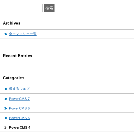
Archives
全エントリー一覧
Recent Entries
Categories
伝えるウェブ
PowerCMS 7
PowerCMS 6
PowerCMS 5
PowerCMS 4