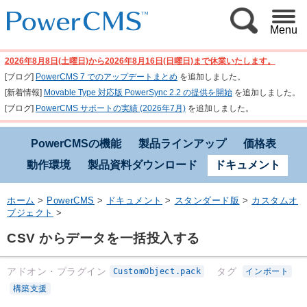
Menu
2026年8月8日(土曜日)から2026年8月16日(日曜日)まで休業いたします。
[ブログ]
PowerCMS 7 でのアップデートまとめ
を追加しました。
[新着情報]
Movable Type 対応版 PowerSync 2.2 の提供を開始
を追加しました。
[ブログ]
PowerCMS サポートの実績 (2026年7月)
を追加しました。
PowerCMSの機能
製品ラインアップ
価格表
動作環境
製品資料ダウンロード
ドキュメント
ホーム
>
PowerCMS
>
ドキュメント
>
スタンダード版
>
カスタムオ
ブジェクト
>
CSV からデータを一括投入する
アドオン・プラグイン
タグ
CustomObject.pack
インポート
構築支援