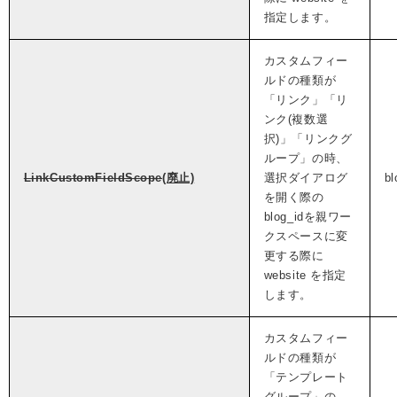
指定します。
カスタムフィー
ルドの種類が
「リンク」「リ
ンク(複数選
択)」「リンクグ
ループ」の時、
LinkCustomFieldScope
(廃止)
選択ダイアログ
bl
を開く際の
blog_idを親ワー
クスペースに変
更する際に
website を指定
します。
カスタムフィー
ルドの種類が
「テンプレート
グループ」の