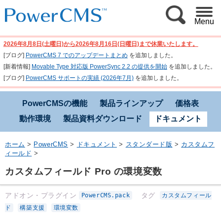
Menu
2026年8月8日(土曜日)から2026年8月16日(日曜日)まで休業いたします。
[ブログ]
PowerCMS 7 でのアップデートまとめ
を追加しました。
[新着情報]
Movable Type 対応版 PowerSync 2.2 の提供を開始
を追加しました。
[ブログ]
PowerCMS サポートの実績 (2026年7月)
を追加しました。
PowerCMSの機能
製品ラインアップ
価格表
動作環境
製品資料ダウンロード
ドキュメント
ホーム
>
PowerCMS
>
ドキュメント
>
スタンダード版
>
カスタムフ
ィールド
>
カスタムフィールド Pro の環境変数
アドオン・プラグイン
タグ
PowerCMS.pack
カスタムフィール
ド
構築支援
環境変数