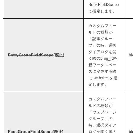
BookFieldScope
で指定します。
カスタムフィー
ルドの種類が
「記事グルー
プ」の時、選択
ダイアログを開
EntryGroupFieldScope
(廃止)
bl
く際のblog_idを
親ワークスペー
スに変更する際
に website を指
定します。
カスタムフィー
ルドの種類が
「ウェブページ
グループ」の
時、選択ダイア
PageGroupFieldScope
(廃止)
ログを開く際の
bl