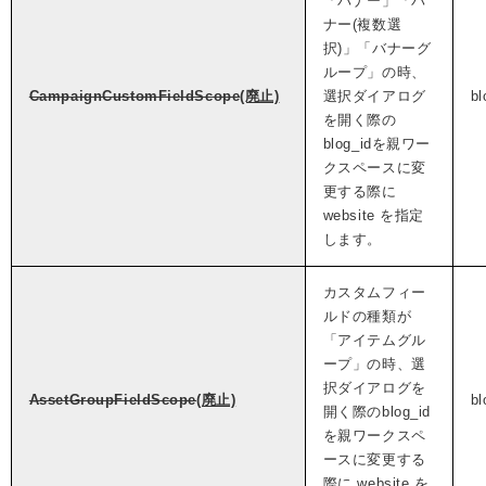
「バナー」「バ
ナー(複数選
択)」「バナーグ
ループ」の時、
CampaignCustomFieldScope
(廃止)
選択ダイアログ
bl
を開く際の
blog_idを親ワー
クスペースに変
更する際に
website を指定
します。
カスタムフィー
ルドの種類が
「アイテムグル
ープ」の時、選
択ダイアログを
AssetGroupFieldScope
(廃止)
bl
開く際のblog_id
を親ワークスペ
ースに変更する
際に website を