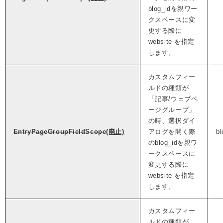
blog_idを親ワー
クスペースに変
更する際に
website を指定
します。
カスタムフィー
ルドの種類が
「記事/ウェブペ
ージグループ」
の時、選択ダイ
EntryPageGroupFieldScope
(廃止)
アログを開く際
bl
のblog_idを親ワ
ークスペースに
変更する際に
website を指定
します。
カスタムフィー
ルドの種類が