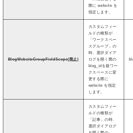
際に website を
指定します。
カスタムフィー
ルドの種類が
「ワークスペー
スグループ」の
時、選択ダイア
BlogWebsiteGroupFieldScope
(廃止)
ログを開く際の
bl
blog_idを親ワー
クスペースに変
更する際に
website を指定
します。
カスタムフィー
ルドの種類が
「記事」の時、
選択ダイアログ
を開く際の