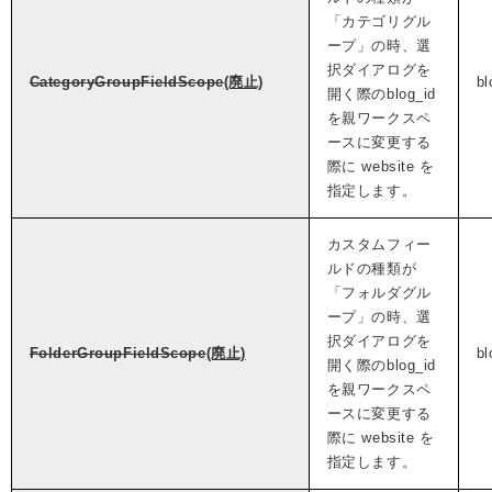
「カテゴリグル
ープ」の時、選
択ダイアログを
CategoryGroupFieldScope
(廃止)
bl
開く際のblog_id
を親ワークスペ
ースに変更する
際に website を
指定します。
カスタムフィー
ルドの種類が
「フォルダグル
ープ」の時、選
択ダイアログを
FolderGroupFieldScope
(廃止)
bl
開く際のblog_id
を親ワークスペ
ースに変更する
際に website を
指定します。