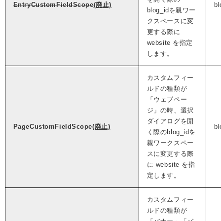
EntryCustomFieldScope
(廃止)
bl
blog_idを親ワー
クスペースに変
更する際に
website を指定
します。
カスタムフィー
ルドの種類が
「ウェブペー
ジ」の時、選択
ダイアログを開
PageCustomFieldScope
(廃止)
bl
く際のblog_idを
親ワークスペー
スに変更する際
に website を指
定します。
カスタムフィー
ルドの種類が