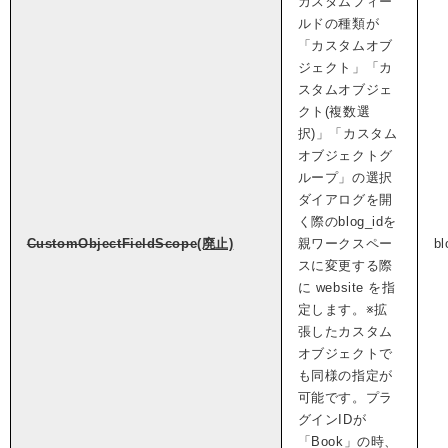
カスタムフィー
ルドの種類が
「カスタムオブ
ジェクト」「カ
スタムオブジェ
クト(複数選
択)」「カスタム
オブジェクトグ
ループ」の選択
ダイアログを開
く際のblog_idを
CustomObjectFieldScope
(廃止)
親ワークスペー
bl
スに変更する際
に website を指
定します。※拡
張したカスタム
オブジェクトで
も同様の指定が
可能です。プラ
グインIDが
「Book」の時、