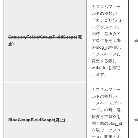
カスタムフィー
ルドの種類が
「カテゴリ/フォ
ルダグループ」
の時、選択ダイ
CategoryFolderGroupFieldScope
(廃
アログを開く際
bl
止)
のblog_idを親ワ
ークスペースに
変更する際に
website を指定
します。
カスタムフィー
ルドの種類が
「スペースグル
ープ」の時、選
択ダイアログを
BlogGroupFieldScope
(廃止)
bl
開く際のblog_id
を親ワークスペ
ースに変更する