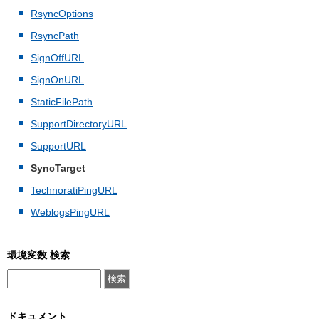
RsyncOptions
RsyncPath
SignOffURL
SignOnURL
StaticFilePath
SupportDirectoryURL
SupportURL
SyncTarget
TechnoratiPingURL
WeblogsPingURL
環境変数 検索
ドキュメント