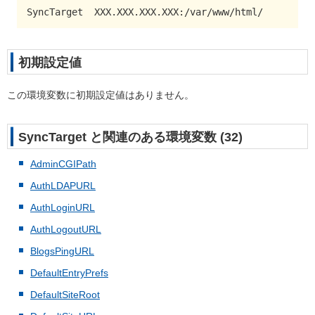
SyncTarget  XXX.XXX.XXX.XXX:/var/www/html/
初期設定値
この環境変数に初期設定値はありません。
SyncTarget と関連のある環境変数 (32)
AdminCGIPath
AuthLDAPURL
AuthLoginURL
AuthLogoutURL
BlogsPingURL
DefaultEntryPrefs
DefaultSiteRoot