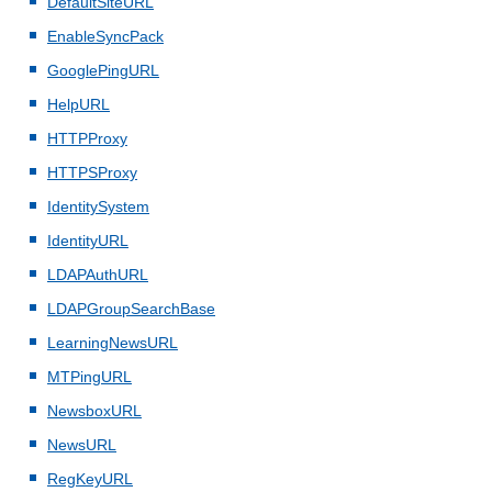
DefaultSiteURL
EnableSyncPack
GooglePingURL
HelpURL
HTTPProxy
HTTPSProxy
IdentitySystem
IdentityURL
LDAPAuthURL
LDAPGroupSearchBase
LearningNewsURL
MTPingURL
NewsboxURL
NewsURL
RegKeyURL