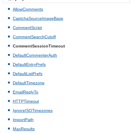
AllowComments
CaptchaSourceImageBase
CommentScript
CommentSearchCutoff
CommentSessionTimeout
DefaultCommenterAuth
DefaultEntryPrefs
DefaultListPrefs
DefaultTimezone
EmailReplyTo
HTTPTimeout
IgnoreISOTimezones
ImportPath
MaxResults