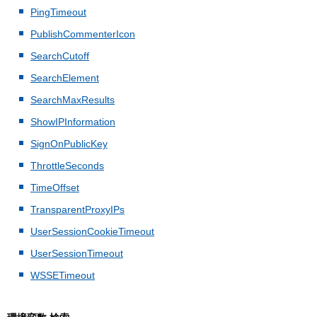
PingTimeout
PublishCommenterIcon
SearchCutoff
SearchElement
SearchMaxResults
ShowIPInformation
SignOnPublicKey
ThrottleSeconds
TimeOffset
TransparentProxyIPs
UserSessionCookieTimeout
UserSessionTimeout
WSSETimeout