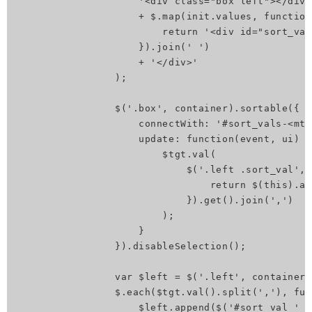
                    '<div class="box left"></div>
                    + $.map(init.values, function
                        return '<div id="sort_val
                    }).join(' ')

                    + '</div>'

                );

                $('.box', container).sortable({

                    connectWith: '#sort_vals-<mt:
                    update: function(event, ui) {

                        $tgt.val(

                            $('.left .sort_val', 
                                return $(this).at
                            }).get().join(',')

                        );

                    }

                }).disableSelection();

                var $left = $('.left', container);
                $.each($tgt.val().split(','), fun
                    $left.append($('#sort_val_' +