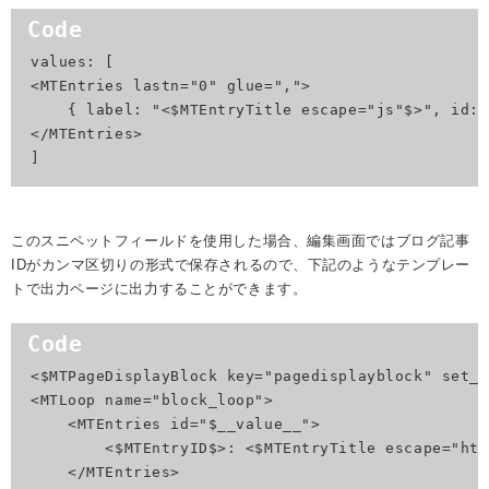
values: [

<MTEntries lastn="0" glue=",">

    { label: "<$MTEntryTitle escape="js"$>", id: 
</MTEntries>

]
このスニペットフィールドを使用した場合、編集画面ではブログ記事
IDがカンマ区切りの形式で保存されるので、下記のようなテンプレー
トで出力ページに出力することができます。
<$MTPageDisplayBlock key="pagedisplayblock" set_l
<MTLoop name="block_loop">

    <MTEntries id="$__value__">

        <$MTEntryID$>: <$MTEntryTitle escape="htm
    </MTEntries>
