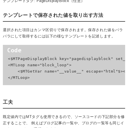
テンプレートタグ: PageDisplayBlock（任意）
テンプレートで保存された値を取り出す方法
選択された項目はカンマ区切りで保存されます。保存された値をバラ
バラにして取得するには以下の様なテンプレートを記述します。
<$MTPageDisplayBlock key="pagedisplayblock" set_l
<MTLoop name="block_loop">

    <$MTGetVar name="__value__" escape="html"$><br
</MTLoop>
工夫
既定値内ではMTタグも使用できるので、ソースコードの下記部分を修
正することで、 例えばブログ記事の一覧や、ブログの一覧等も同じイ