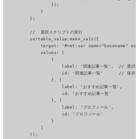
                });

            }

        };

        //  選択スクリプトの実行

        sortable_value.make_vals({

            target: '#<mt:var name="basena
            values: [

                {

                    label: '関連記事一覧',  // 選
                    id: '関連記事一覧'      /
                }, {

                    label: 'おすすめ記事一覧',

                    id: 'おすすめ記事一覧'

                }, {

                    label: 'プロフィール',

                    id: 'プロフィール'

                }

            ]

        });
