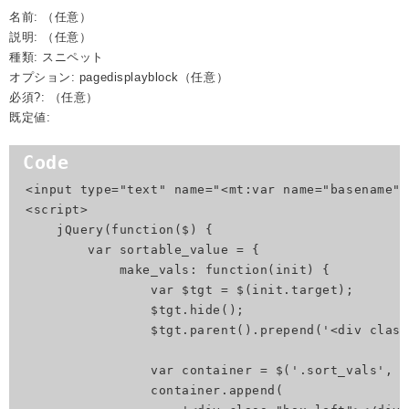
名前: （任意）
説明: （任意）
種類: スニペット
オプション: pagedisplayblock（任意）
必須?: （任意）
既定値:
<input type="text" name="<mt:var name="basename" 
<script>

    jQuery(function($) {

        var sortable_value = {

            make_vals: function(init) {

                var $tgt = $(init.target);

                $tgt.hide();

                $tgt.parent().prepend('<div class
                var container = $('.sort_vals', $
                container.append(
