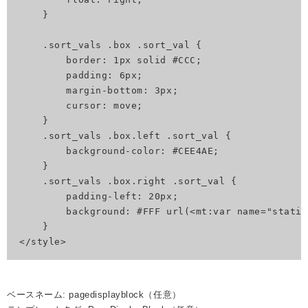
    }

    .sort_vals .box .sort_val {

        border: 1px solid #CCC;

        padding: 6px;

        margin-bottom: 3px;

        cursor: move;

    }

    .sort_vals .box.left .sort_val {

        background-color: #CEE4AE;

    }

    .sort_vals .box.right .sort_val {

        padding-left: 20px;

        background: #FFF url(<mt:var name="static
    }

</style>
ベースネーム: pagedisplayblock（任意）