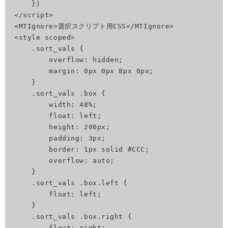
    })

</script>

<MTIgnore>選択スクリプト用CSS</MTIgnore>

<style scoped>

    .sort_vals {

        overflow: hidden;

        margin: 0px 0px 8px 0px;

    }

    .sort_vals .box {

        width: 48%;

        float: left;

        height: 200px;

        padding: 3px;

        border: 1px solid #CCC;

        overflow: auto;

    }

    .sort_vals .box.left {

        float: left;

    }

    .sort_vals .box.right {

        float: right;
