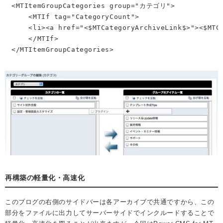
<MTItemGroupCategories group="カテゴリ">

    <MTIf tag="CategoryCount">

    <li><a href="<$MTCategoryArchiveLink$>"><$MTCa
    </MTIf>

</MTItemGroupCategories>
再構築の軽量化・高速化
このブログの右側のサイドバーは各アーカイブで共通ですから、この
部分をファイルに出力してサーバーサイドでインクルードすることで