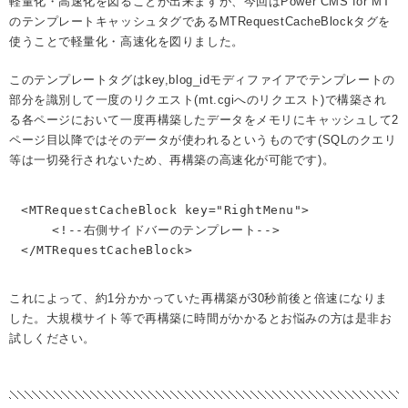
軽量化・高速化を図ることが出来ますが、今回はPower CMS for MT
のテンプレートキャッシュタグであるMTRequestCacheBlockタグを
使うことで軽量化・高速化を図りました。
このテンプレートタグはkey,blog_idモディファイアでテンプレートの
部分を識別して一度のリクエスト(mt.cgiへのリクエスト)で構築され
る各ページにおいて一度再構築したデータをメモリにキャッシュして2
ページ目以降ではそのデータが使われるというものです(SQLのクエリ
等は一切発行されないため、再構築の高速化が可能です)。
<MTRequestCacheBlock key="RightMenu">

    <!--右側サイドバーのテンプレート-->

</MTRequestCacheBlock>
これによって、約1分かかっていた再構築が30秒前後と倍速になりま
した。大規模サイト等で再構築に時間がかかるとお悩みの方は是非お
試しください。