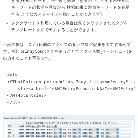
きる(検索にヒットした件数も把握できるので、サイト内検索の
キーワードの状況を見ながら 検索結果に類似キーワードを表示
する ようなカスタマイズを施すことができます)。
タグクラウドを利用している場合は良くクリックされるタグを
テンプレートタグで出力することができます。
下記の例は、直近7日間のアクセスの多いブログ記事を出力する例で
す。MTHotEntryCountタグを使うことでアクセス数(ページビュー)を
出力することも可能です。
<ul>

<MTHotEntries period="last7days" class="entry" las
    <li><a href="<$MTEntryPermalink$>"><$MTEntryTi
</MTHotEntries>

</ul>