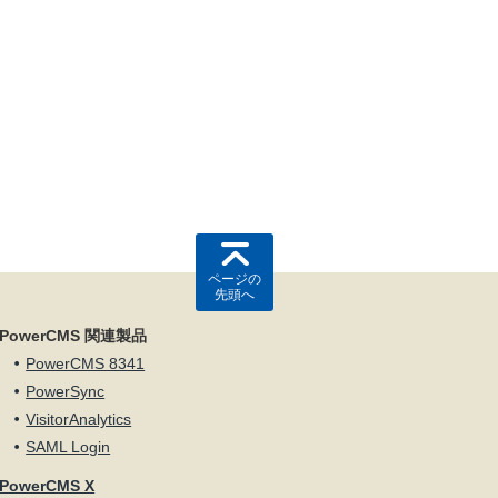
ページの
先頭へ
PowerCMS 関連製品
PowerCMS 8341
PowerSync
VisitorAnalytics
SAML Login
PowerCMS X