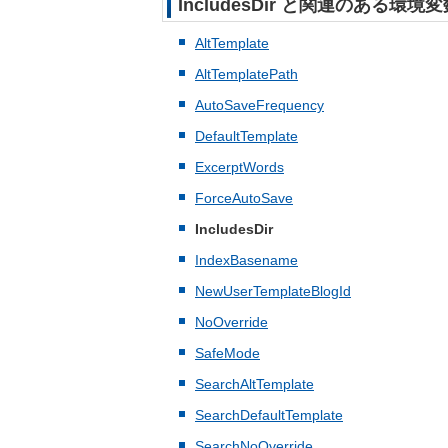
IncludesDir と関連のある環境変数
AltTemplate
AltTemplatePath
AutoSaveFrequency
DefaultTemplate
ExcerptWords
ForceAutoSave
IncludesDir
IndexBasename
NewUserTemplateBlogId
NoOverride
SafeMode
SearchAltTemplate
SearchDefaultTemplate
SearchNoOverride