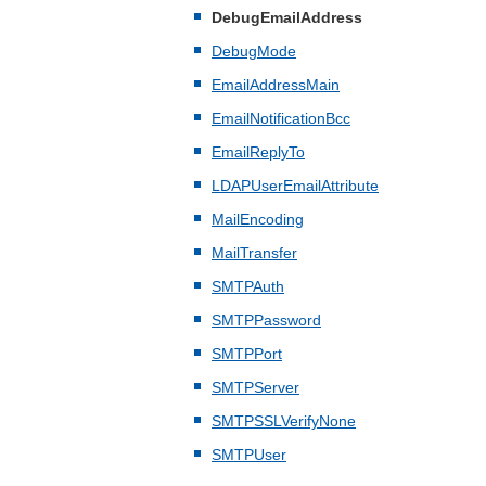
DebugEmailAddress
DebugMode
EmailAddressMain
EmailNotificationBcc
EmailReplyTo
LDAPUserEmailAttribute
MailEncoding
MailTransfer
SMTPAuth
SMTPPassword
SMTPPort
SMTPServer
SMTPSSLVerifyNone
SMTPUser