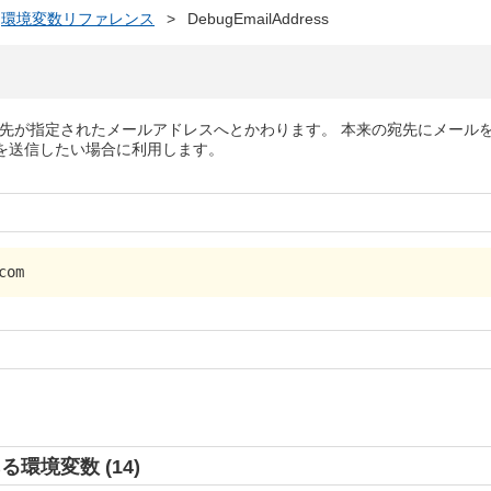
環境変数リファレンス
>
DebugEmailAddress
の宛先が指定されたメールアドレスへとかわります。 本来の宛先にメール
を送信したい場合に利用します。
com
ある環境変数 (14)