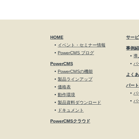
HOME
サー
イベント・セミナー情報
事例
PowerCMS ブログ
導
PowerCMS
パ
PowerCMSの機能
よく
製品ラインアップ
パー
価格表
パ
動作環境
パ
製品資料ダウンロード
ドキュメント
PowerCMSクラウド