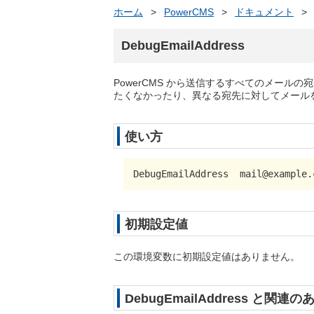
ホーム
>
PowerCMS
>
ドキュメント
>
DebugEmailAddress
PowerCMS から送信するすべてのメール
たくなかったり、異なる宛先に対してメール
使い方
DebugEmailAddress  mail@example.
初期設定値
この環境変数に初期設定値はありません。
DebugEmailAddress と関連の