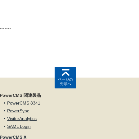
ページの
先頭へ
PowerCMS 関連製品
PowerCMS 8341
PowerSync
VisitorAnalytics
SAML Login
PowerCMS X