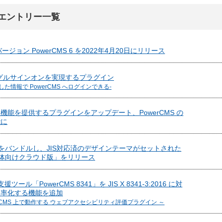
エントリー一覧
継バージョン PowerCMS 6 を2022年4月20日にリリース
シングルサインオンを実現するプラグイン
た情報で PowerCMS へログインできる-
機能を提供するプラグインをアップデート、PowerCMS の
能に
341」をバンドルし、JIS対応済のデザインテーマがセットされた
e 自治体向けクラウド版」をリリース
検証支援ツール「PowerCMS 8341」を JIS X 8341-3:2016 に対
効率化する機能を追加
/ PowerCMS 上で動作する ウェブアクセシビリティ評価プラグイン ～