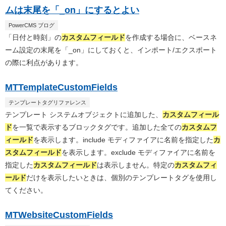
ムは末尾を「_on」にするとよい
PowerCMS ブログ
「日付と時刻」の
カスタムフィールド
を作成する場合に、ベースネ
ーム設定の末尾を「_on」にしておくと、インポート/エクスポート
の際に利点があります。
MTTemplateCustomFields
テンプレートタグリファレンス
テンプレート システムオブジェクトに追加した、
カスタムフィール
ド
を一覧で表示するブロックタグです。追加した全ての
カスタムフ
ィールド
を表示します。include モディファイアに名前を指定した
カ
スタムフィールド
を表示します。exclude モディファイアに名前を
指定した
カスタムフィールド
は表示しません。特定の
カスタムフィ
ールド
だけを表示したいときは、個別のテンプレートタグを使用し
てください。
MTWebsiteCustomFields