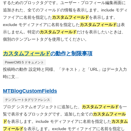
するためのブロックタグです。ユーザー・プロフィール編集画面に
追加された、全てのフィールドの情報を表示します。include モディ
ファイアに名前を指定した
カスタムフィールド
を表示します。
exclude モディファイアに名前を指定した
カスタムフィールド
は表
示しません。特定の
カスタムフィールド
だけを表示したいときは、
個別のテンプレートタグを使用してください。
カスタムフィールド
の動作と制限事項
PowerCMS 5 ドキュメント
投稿時の動作 設定時と同様、「テキスト」と「URL」はデータ入力
時に文...
MTBlogCustomFields
テンプレートタグリファレンス
ブログ システムオブジェクトに追加した、
カスタムフィールド
を一
覧で表示するブロックタグです。追加した全ての
カスタムフィール
ド
を表示します。include モディファイアに名前を指定した
カスタム
フィールド
を表示します。exclude モディファイアに名前を指定し