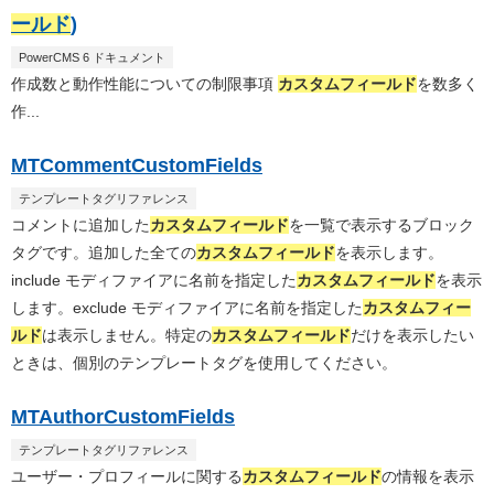
ールド
)
PowerCMS 6 ドキュメント
作成数と動作性能についての制限事項
カスタムフィールド
を数多く
作...
MTCommentCustomFields
テンプレートタグリファレンス
コメントに追加した
カスタムフィールド
を一覧で表示するブロック
タグです。追加した全ての
カスタムフィールド
を表示します。
include モディファイアに名前を指定した
カスタムフィールド
を表示
します。exclude モディファイアに名前を指定した
カスタムフィー
ルド
は表示しません。特定の
カスタムフィールド
だけを表示したい
ときは、個別のテンプレートタグを使用してください。
MTAuthorCustomFields
テンプレートタグリファレンス
ユーザー・プロフィールに関する
カスタムフィールド
の情報を表示