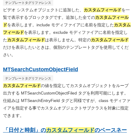
テンプレートタグリファレンス
ビデオ システムオブジェクトに追加した、
カスタムフィールド
を一
覧で表示するブロックタグです。追加した全ての
カスタムフィール
ド
を表示します。include モディファイアに名前を指定した
カスタム
フィールド
を表示します。exclude モディファイアに名前を指定し
た
カスタムフィールド
は表示しません。特定の
カスタムフィールド
だけを表示したいときは、個別のテンプレートタグを使用してくだ
さい。
MTSearchCustomObjectField
テンプレートタグリファレンス
カスタムフィールド
の値を指定してカスタムオブジェクトをループ
出力する MTSearchCustomObjectFiled タグを利用可能にします。
仕組みは MTSearchEntryField タグと同様ですが、class モディファ
イアを指定する事でカスタムオブジェクトサブクラスを対象に指定
できます。
「日付と時刻」の
カスタムフィールド
のベースネー