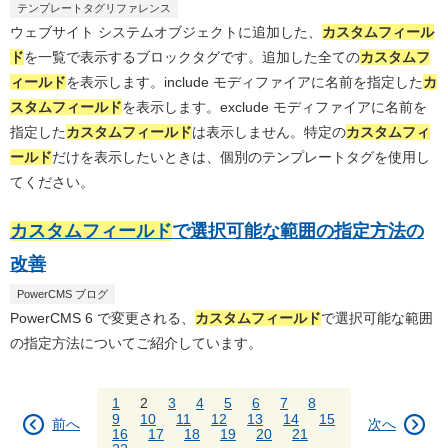
テンプレートタグリファレンス
ウェブサイト システムオブジェクトに追加した、
カスタムフィール
ド
を一覧で表示するブロックタグです。追加した全ての
カスタムフ
ィールド
を表示します。include モディファイアに名前を指定した
カ
スタムフィールド
を表示します。exclude モディファイアに名前を
指定した
カスタムフィールド
は表示しません。特定の
カスタムフィ
ールド
だけを表示したいときは、個別のテンプレートタグを使用し
てください。
カスタムフィールド
で選択可能な範囲の指定方法の
改善
PowerCMS ブログ
PowerCMS 6 で変更される、
カスタムフィールド
で選択可能な範囲
の指定方法についてご紹介しています。
1
2
3
4
5
6
7
8
9
10
11
12
13
14
15
前へ
次へ
16
17
18
19
20
21