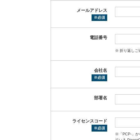
メールアドレス
※必須
電話番号
※ 折り返し
会社名
※必須
部署名
ライセンスコード
※必須
※「PCP-
ている Powe