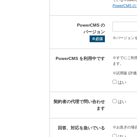
PowerCM
PowerCMS の
バージョン
※バージョン
※必須
※すでにご利
PowerCMS を利用中です
ます。
※試用版 (評
はい
契約者の代理で問い合わせ
はい
ます
※お急ぎの場
回答、対応を急いでいる
はい