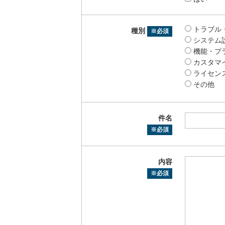
トラブル
種別
※必須
システム
機能・プ
カスタマ
ライセン
その他
件名
※必須
内容
※必須