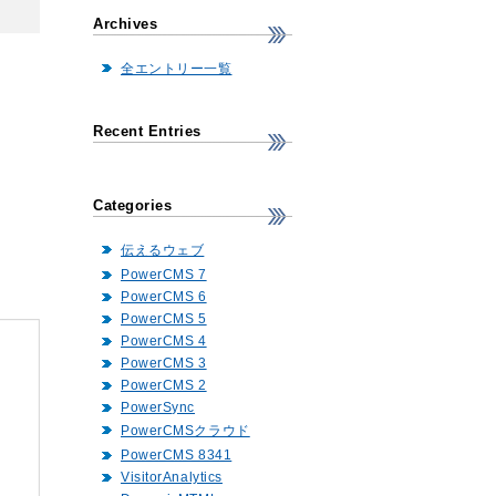
Archives
全エントリー一覧
Recent Entries
Categories
伝えるウェブ
PowerCMS 7
PowerCMS 6
PowerCMS 5
PowerCMS 4
PowerCMS 3
PowerCMS 2
PowerSync
PowerCMSクラウド
PowerCMS 8341
VisitorAnalytics