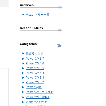
Archives
全エントリー一覧
Recent Entries
Categories
伝えるウェブ
PowerCMS 7
PowerCMS 6
PowerCMS 5
PowerCMS 4
PowerCMS 3
PowerCMS 2
PowerSync
PowerCMSクラウド
PowerCMS 8341
VisitorAnalytics