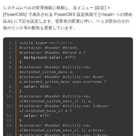
システムレベルの管理画面に移動し、左メニュー [設定] >
[PowerCMS] で表示される PowerCMS 設定画面で [<head> への埋め
込み] に下記を設定します。背景色の変更に伴い、ヘッダ部分のその
他のリンク等の配色も変更しています。
<style
type
=
"text/css"
>
#container #header #brand,
#container #header #brand a {
  background
-
color
:
#fff;
}
#container #header #utility-nav 
#extended_system_menu a,
#container #header #utility-nav #user 
a.extended_system_menu span.username {
  color
:
#000;
}
#container #header #utility-nav 
ul#extended_system_menu_ul li a,
#container #header #utility-nav li#user 
ul.extended_menu_ul a {
  color
:
#fff;
}
#container #header #utility-nav 
ul#extended_system_menu_ul li a:hover,
#container #header #utility-nav li#user 