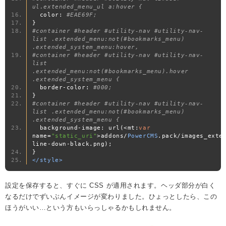
ul.extended_menu_ul a:hover {
  color
:
#EAE69F;
}
#container #header #utility-nav #utility-nav-
list .extended_menu:not(#bookmarks_menu) 
.extended_system_menu:hover,
#container #header #utility-nav #utility-nav-
list 
.extended_menu:not(#bookmarks_menu).hover 
.extended_system_menu {
  border
-
color
:
#000;
}
#container #header #utility-nav #utility-nav-
list .extended_menu:not(#bookmarks_menu) 
.extended_system_menu {
  background
-
image
:
 url
(<
mt
:
var
name
=
"static_uri"
>
addons
/
PowerCMS
.
pack
/
images_exte
line
-
down
-
black
.
png
);
}
</style>
設定を保存すると、すぐに CSS が適用されます。ヘッダ部分が白く
なるだけでずいぶんイメージが変わりました。ひょっとしたら、この
ほうがいい…という方もいらっしゃるかもしれません。