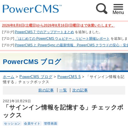
Menu
2026年8月8日(土曜日)から2026年8月16日(日曜日)まで休業いたします。
[ブログ]
PowerCMS 7 でのアップデートまとめ
を追加しました。
[ブログ]
「はじめての PowerCMS ウェビナー」リピート開催レポート
を追加しま
[ブログ]
PowerCMS と PowerSync の最新情報、PowerCMS クラウド
PowerCMS ブログ
ホーム
>
PowerCMS ブログ
>
PowerCMS 5
>
「サインイン情報を記
憶する」チェックボックス
前の記事
一覧
次の記事
2021年10月29日
「サインイン情報を記憶する」チェックボ
ックス
セッション
会員サイト
管理画面