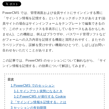
PowerCMS では、管理画面および会員サイトにサインインする際に
「サインイン情報を記憶する」というチェックボックスがあります(会
員サイトの場合はサインインフォームをテンプレートで編集できるの
で、このチェックボックスを非表示にしているケースもあるかもしれ
ません)。この機能は、例えばブラウザや、パスワード管理ソフトなど
がフォームへの入力内容を記憶する機能と混同されやすく、またその
ラベリングから、誤解を受けやすい機能のひとつで、しばしばお問い
合わせをいただくことがあります。
この記事では、PowerCMS のセッションについて触れながら、「サイ
ンイン情報を記憶する」の効果について解説してみます。
目次
1.
PowerCMS でのセッション
1-
1.
サインアウト状態になるとき
1-
2.
PowerCMS が発行する Cookie
2.
「サインイン情報を記憶する」とは
3.
セッションの有効期限