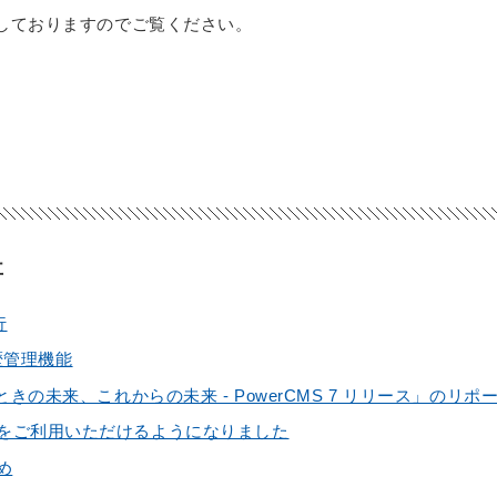
しておりますのでご覧ください。
事
行
履歴管理機能
25「あのときの未来、これからの未来 - PowerCMS 7 リリース」のリポ
 CDN をご利用いただけるようになりました
め