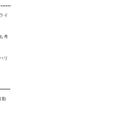
ライ
も考
ハリ
日勤