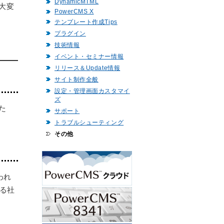
DynamicMTML
大変
PowerCMS X
テンプレート作成Tips
プラグイン
技術情報
イベント・セミナー情報
リリース＆Update情報
サイト制作全般
設定・管理画面カスタマイ
ズ
た
サポート
トラブルシューティング
その他
われ
る社