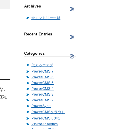
Archives
全エントリー一覧
Recent Entries
Categories
伝えるウェブ
PowerCMS 7
PowerCMS 6
PowerCMS 5
PowerCMS 4
な、
PowerCMS 3
在宅
PowerCMS 2
PowerSync
PowerCMSクラウド
PowerCMS 8341
VisitorAnalytics