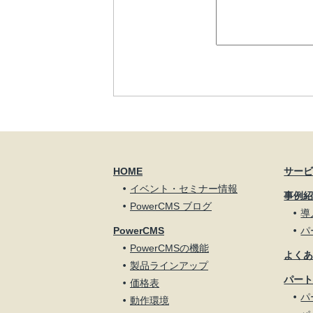
HOME
サー
イベント・セミナー情報
事例
PowerCMS ブログ
導
PowerCMS
パ
PowerCMSの機能
よく
製品ラインアップ
パー
価格表
パ
動作環境