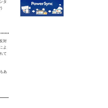
ンタ
う
反対
によ
れて
もあ