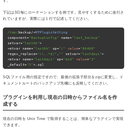
す。
下記は3日毎にローテーションする例です。見やすくするために改行さ
れていますが、実際には１行で記述してください。
/tmp/
backup
/<
MTPluginSetting
component
=
"BackupConfig"
 name
=
"last_backup"
setvar
=
"lastbk"
>
<
mtvar name
=
"lastbk"
 op
=
"/"
value
=
"86400"
regex_replace
=
"/\..*$/"
,
""
 setvar
=
"lastdays"
>
<
mtvar name
=
"lastdays"
 op
=
"mod"
value
=
"3"
_default
=
"3"
>.
sql
SQLファイル用の指定ですので、最後の拡張子部分をzipに変更し、ド
キュメントルートのバックアップ先欄にも反映してください。
プラグインを利用し現在の日時からファイル名を作
成する
現在の日時を Unix Time で取得することは、簡単なプラグインで実現
できます。