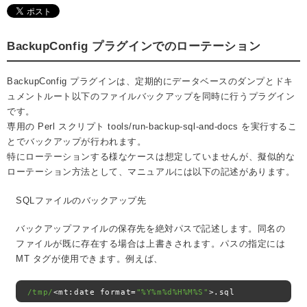
BackupConfig プラグインでのローテーション
BackupConfig プラグインは、定期的にデータベースのダンプとドキ
ュメントルート以下のファイルバックアップを同時に行うプラグイン
です。
専用の Perl スクリプト tools/run-backup-sql-and-docs を実行するこ
とでバックアップが行われます。
特にローテーションする様なケースは想定していませんが、擬似的な
ローテーション方法として、マニュアルには以下の記述があります。
SQLファイルのバックアップ先
バックアップファイルの保存先を絶対パスで記述します。同名の
ファイルが既に存在する場合は上書きされます。パスの指定には
MT タグが使用できます。例えば、
/tmp/
<
mt
:
date format
=
"%Y%m%d%H%M%S"
>.
sql