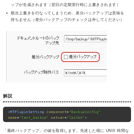
ップが生成されます（翌日の定期実行時に上書きされます）
順次上書きを行なってしまうため、差分バックアップは意味を
持ちません（差分バックアップのチェックは外してください）
解説
<MTPluginSetting
component
=
"BackupConfig"
name
=
"last_backup"
setvar
=
"lastbk"
>
「最終バックアップ」の値を取得します。先述した様に UNIX 時間な