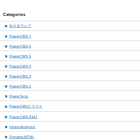
Categories
伝えるウェブ
PowerCMS 7
PowerCMS 6
PowerCMS 5
PowerCMS 4
PowerCMS 3
PowerCMS 2
PowerSync
PowerCMSクラウド
PowerCMS 8341
VisitorAnalytics
DynamicMTML