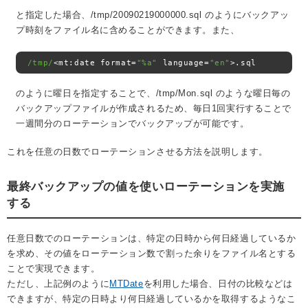
と指定した場合、/tmp/20090219000000.sql のようにバックアッ
プ時刻をファイル名に含めることができます。また、
/tmp/
<
mt
:
date format
=
"%a"
 language
=
"en"
>.
sql
のように曜日を指定することで、/tmp/Mon.sql のような曜日毎の
バックアップファイルが作成されるため、毎日1回実行することで
一週間分のローテーションでバックアップが可能です。
これを任意の日数でローテーションさせる方法を説明します。
最終バックアップの値を使いローテーションを実施
する
任意日数でのローテーションは、特定の日時から何日経過しているか
を求め、その値をローテーション数で割った余りをファイル名とする
ことで実現できます。
ただし、上記例のように
MTDate
を利用した場合、日付の比較などは
できますが、特定の日時より何日経過しているかを取得するようなこ