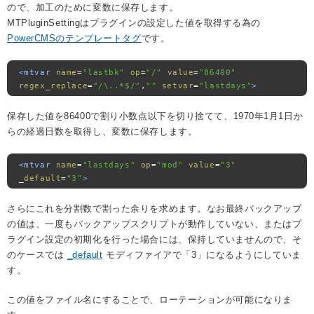
ので、加工のために変数に保存します。
MTPluginSettingはプラグインの設定した値を取得する為の
PowerCMSのテンプレートタグ
です。
<mtvar
name
=
"lastbk"
op
=
"/"
value
=
"86400"
regex_replace
=
"/\..*$/"
,
""
setvar
=
"lastdays"
>
保存した値を86400で割り小数点以下を切り捨てて、1970年1月1日か
らの経過日数を取得し、変数に保存します。
<mtvar
name
=
"lastdays"
op
=
"mod"
value
=
"3"
_
default
=
"3"
>
さらにこれを分割数で割った余りを求めます。なお最終バックアップ
の値は、一度もバックアップスクリプトが動作していない、またはプ
ラグイン設定の初期化を行った場合には、保持していませんので、そ
のケースでは
_default
モディファイアで「3」になるようにしていま
す。
この値をファイル名にすることで、ローテーションが可能になりま