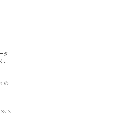
ータ
くこ
ますの