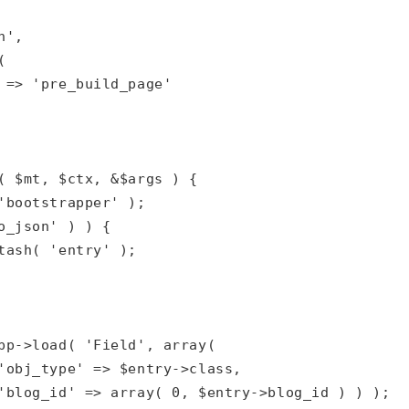
',



 => 'pre_build_page'

( $mt, $ctx, &$args ) {

'bootstrapper' );

o_json' ) ) {

tash( 'entry' );

pp->load( 'Field', array(

'obj_type' => $entry->class,

'blog_id' => array( 0, $entry->blog_id ) ) );
