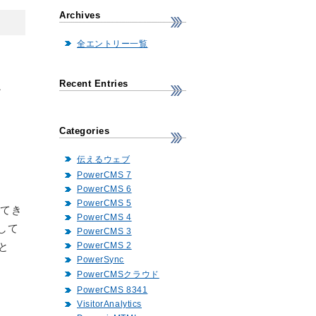
Archives
全エントリー一覧
Recent Entries
を
Categories
伝えるウェブ
PowerCMS 7
PowerCMS 6
PowerCMS 5
えてき
PowerCMS 4
成して
PowerCMS 3
PowerCMS 2
と
PowerSync
PowerCMSクラウド
PowerCMS 8341
VisitorAnalytics