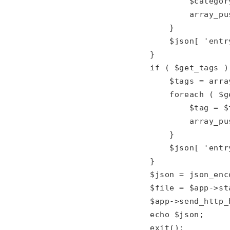
                    $categor
                    array_pu
                }

                $json[ 'entr
            }

            if ( $get_tags ) 
                $tags = array
                foreach ( $g
                    $tag = $
                    array_pu
                }

                $json[ 'entr
            }

            $json = json_enc
            $file = $app->st
            $app->send_http_
            echo $json;

            exit();
