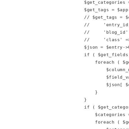
            $get_categories 
            $get_tags = $app
            // $get_tags = $
            //     'entry_id
            //     'blog_id'
            //     'class' =
            $json = $entry->G
            if ( $get_fields 
                foreach ( $g
                    $column_
                    $field_v
                    $json[ $
                }

            }

            if ( $get_categor
                $categories =
                foreach ( $g