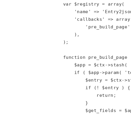
    var $registry = array(

        'name' => 'Entry2json
        'callbacks' => array(
            'pre_build_page'
        ),

    );

    function pre_build_page 
        $app = $ctx->stash( 
        if ( $app->param( 't
            $entry = $ctx->s
            if (! $entry ) {

                return;

            }

            $get_fields = $a
                            
                            