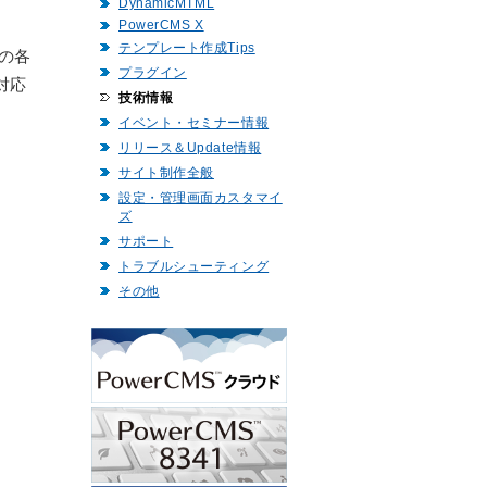
DynamicMTML
PowerCMS X
テンプレート作成Tips
事の各
プラグイン
対応
技術情報
イベント・セミナー情報
リリース＆Update情報
サイト制作全般
設定・管理画面カスタマイ
ズ
サポート
トラブルシューティング
その他