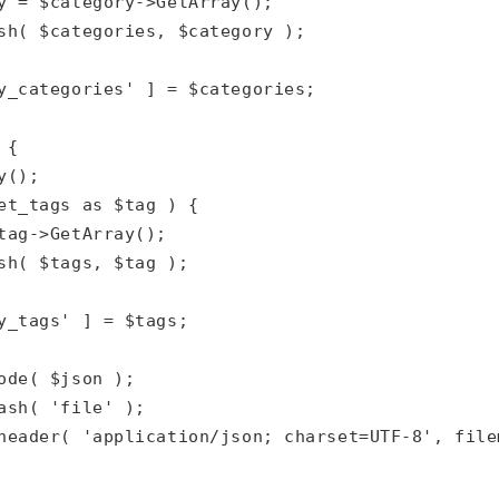
y = $category->GetArray();

sh( $categories, $category );

y_categories' ] = $categories;

{

();

et_tags as $tag ) {

tag->GetArray();

sh( $tags, $tag );

y_tags' ] = $tags;

ode( $json );

ash( 'file' );

header( 'application/json; charset=UTF-8', file