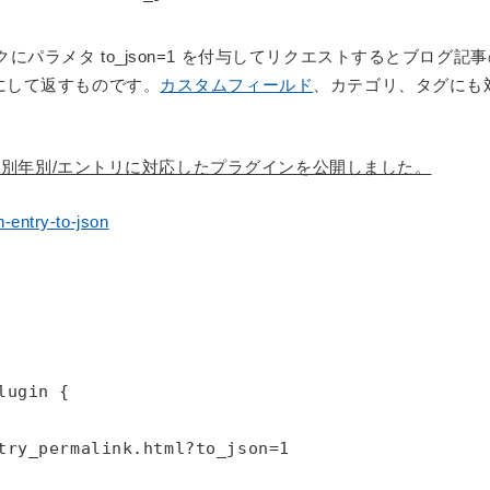
パラメタ to_json=1 を付与してリクエストするとブログ記
にして返すものです。
カスタムフィールド
、カテゴリ、タグにも
リ/月別年別/エントリに対応したプラグインを公開しました。
n-entry-to-json
ugin {

try_permalink.html?to_json=1
