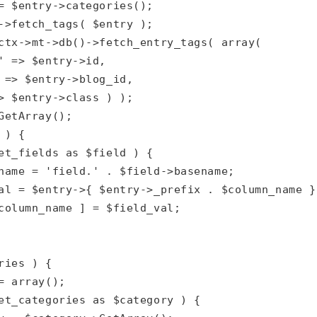
= $entry->categories();

->fetch_tags( $entry );

ctx->mt->db()->fetch_entry_tags( array( 

' => $entry->id,

 => $entry->blog_id,

> $entry->class ) );

etArray();

) {

et_fields as $field ) {

name = 'field.' . $field->basename;

al = $entry->{ $entry->_prefix . $column_name };
column_name ] = $field_val;

ies ) {

 array();

et_categories as $category ) {
