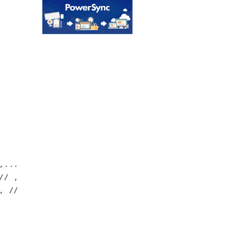
...

/ ,...

 // ,...
