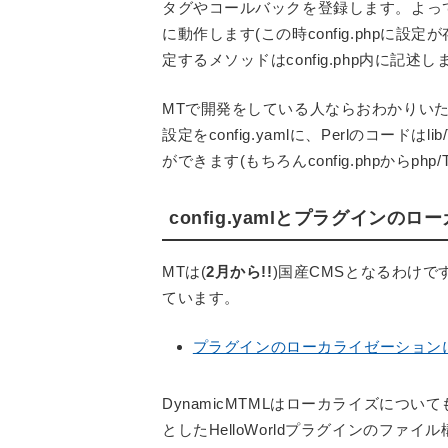
タグやコールバックを登録します。よって、co
に動作します(この時config.php
定するメソッドはconfig.php内に記述し
MTで開発をしている人ならおわかりいた
設定をconfig.yamlに、Perlのコードはl
ができます(もちろんconfig.phpからph
config.yamlとプラグインの
MTは(
2月から!!
)国産CMSとなるわけ
ています。
プラグインのローカライゼーションについて(
DynamicMTMLはローカライズについて
としたHelloWorldプラグインのファ