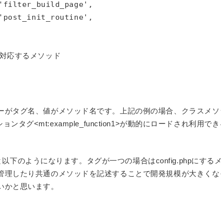
'filter_build_page',

'post_init_routine',

に対応するメソッド

ーがタグ名、値がメソッド名です。上記の例の場合、クラスメソ
ションタグ<mt:example_function1>が動的にロードされ利用で
ると以下のようになります。タグが一つの場合はconfig.phpにする
管理したり共通のメソッドを記述することで開発規模が大きくな
いかと思います。