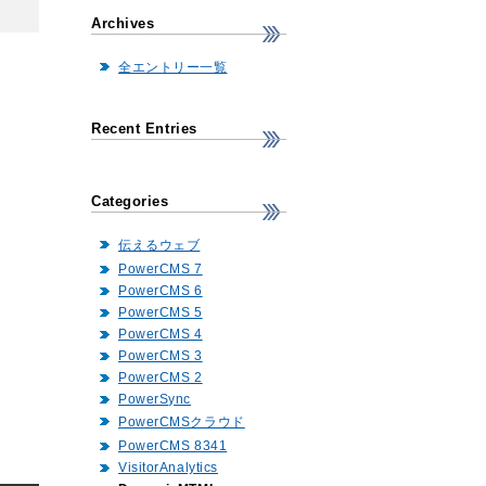
Archives
全エントリー一覧
Recent Entries
Categories
伝えるウェブ
PowerCMS 7
PowerCMS 6
PowerCMS 5
PowerCMS 4
PowerCMS 3
PowerCMS 2
PowerSync
PowerCMSクラウド
PowerCMS 8341
VisitorAnalytics