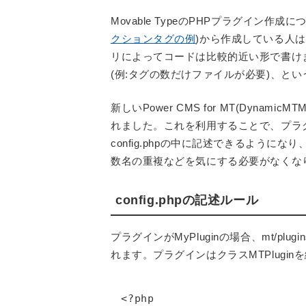
Movable TypeのPHPプラグイン作
クションタグの例
)から作成している人はP
リによってコードは比較的近い形で書け
(例:タグの数だけファイルが必要)、と
新しいPower CMS for MT(Dyna
れました。これを利用することで、プラ
config.phpの中に記述できるように
数名の重複などを気にする必要がなくな
config.phpの記述ルール
プラグインがMyPluginの場合、mt/plugi
れます。プラグインはクラスMTPlugi
<?php
