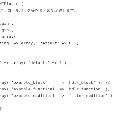
TPlugin {

設定やタグ、コールバック等をまとめて記述します。

gin',

gin',

array(

ting' => array( 'default' => 0 ),

' => array( 'default' => 1 ),

ray( 'example_block'     => 'hdlr_block' ), // ,
ray( 'example_function1' => 'hdlr_function' ), /
ray( 'example_modifier1' => 'filter_modifier' ),

