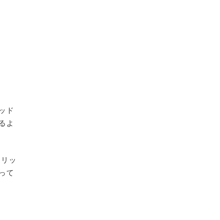
ッド
きるよ
メリッ
って