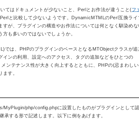
成についてはドキュメントが少ないこと、Perlとお作法が違うこと(
フ
erlと比較して少ないようです。DynamicMTMLのPerl互換ラ
ますが、プラグインの構造やお作法については何となく馴染めな
いう方も多いのではないでしょうか。
micMTML)では、PHPのプラグインのベースとなるMTObjectクラスが
グインの利用、設定へのアクセス、タグの追加などをひとつの
なり、メンテナンス性が大きく向上するとともに、PHPの(忌まわしい!
ります。
ns/MyPlugin/php/config.phpに設置したものがプラグインとし
nを継承する形で記述します。以下に例をあげます。