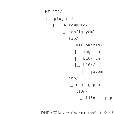
MT_DIR/

|＿ plugins/

   |＿ HelloWorld/

      |＿ config.yaml

      |＿ lib/

      |  |＿ HelloWorld/

      |     |＿ Tags.pm

      |     |＿ L10N.pm

      |     |＿ L10N/

      |        |＿ ja.pm

      |＿ php/

         |＿ config.php

         |＿ l10n/

PHPの言語ファイルはpluginディレクトリの