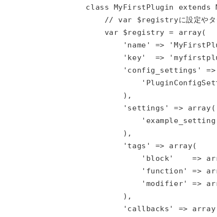
class MyFirstPlugin extends M
    // var $registryに
    var $registry = array(

        'name' => 'MyFirstPlu
        'key'  => 'myfirstplu
        'config_settings' => 
            'PluginConfigSet
        ),

        'settings' => array(

            'example_setting
        ),

        'tags' => array(

            'block'    => ar
            'function' => ar
            'modifier' => ar
        ),

        'callbacks' => array(