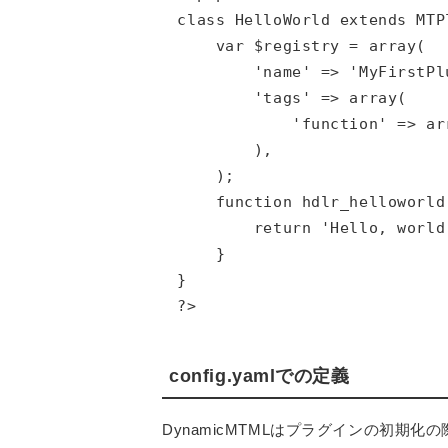
class HelloWorld extends MTPl
    var $registry = array(

        'name' => 'MyFirstPlu
        'tags' => array(

            'function' => ar
        ),

    );

    function hdlr_helloworld
        return 'Hello, world!
    }

}

?>
config.yamlでの定義
DynamicMTMLはプラグインの初期化の