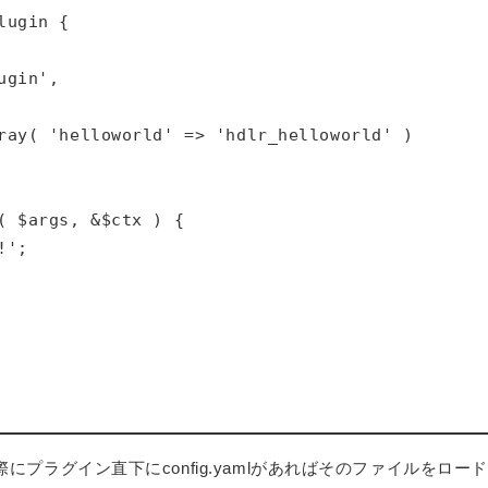
ugin {

gin',

ray( 'helloworld' => 'hdlr_helloworld' )

( $args, &$ctx ) {

';

際にプラグイン直下にconfig.yamlがあればそのファイルをロー