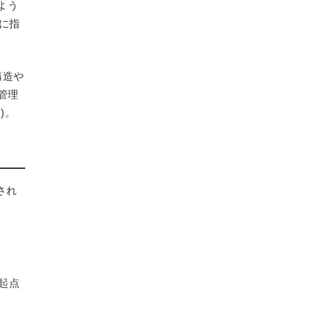
じよう
値に指
構造や
た管理
)。
され
を起点