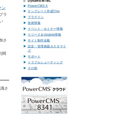
DynamicMTML
PowerCMS X
ァン
テンプレート作成Tips
イブラ
プラグイン
い
技術情報
イベント・セミナー情報
リリース＆Update情報
追加さ
サイト制作全般
設定・管理画面カスタマイ
ズ
)関
サポート
トラブルシューティング
その他
て認識さ