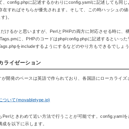
nfig.phpに記述するかわりにconfig.yamlに記述しても同
に設定が存在すればそちらが優先されます。そして、この時ハッシュの
ます)。
だけるかと思いますが、PerlとPHPの両方に対応させる時に、
ib/Tags.pmに、PHPのコードはphp/config.phpに記述するといっ
p/Tags.phpをincludeするようにするなどのやり方もできるでしょう
ローカライゼーション
ですが開発のベースは英語で作られており、各国語にローカライズ
movabletype.jp)
もPerlときわめて近い方法で行うことが可能です。config.yaml
イル構成を以下に示します。