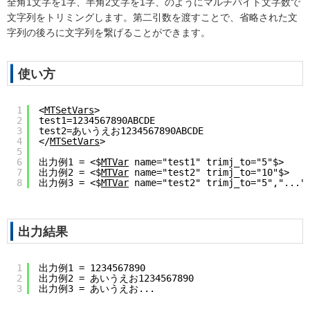
全角1文字を1字、半角2文字を1字、のようにマルチバイト文字数で
文字列をトリミングします。第二引数を渡すことで、省略された文
字列の後ろに文字列を繋げることができます。
使い方
1
<
MTSetVars
>
2
test1=1234567890ABCDE
3
test2=あいうえお1234567890ABCDE
4
</
MTSetVars
>
5
6
出力例1 = <$
MTVar
 name="test1" trimj_to="5"$>
7
出力例2 = <$
MTVar
 name="test2" trimj_to="10"$>
8
出力例3 = <$
MTVar
 name="test2" trimj_to="5","..."
出力結果
1
出力例1 = 1234567890
2
出力例2 = あいうえお1234567890
3
出力例3 = あいうえお...