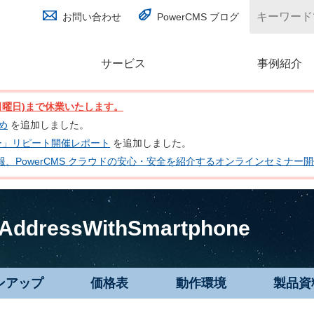
お問い合わせ
PowerCMS ブログ
サービス
(別ウィンドウで開く)
事例紹介
日(日曜日)まで休業いたします。
とめ
を追加しました。
ナー」リピート開催レポート
を追加しました。
 の最新情報、PowerCMS クラウドの安心・安全を紹介するオンラインセミナ
AddressWithSmartphone
ンアップ
価格表
動作環境
製品資