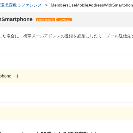
環境変数リファレンス
>
MembersUseMobileAddressWithSmartpho
hSmartphone
Professional
PCMS4.3
した場合に、携帯メールアドレスの登録を必須にしたり、メール送信先
。
phone  1