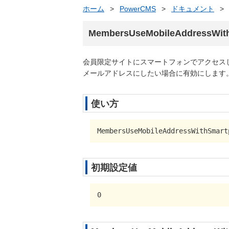
ホーム
>
PowerCMS
>
ドキュメント
>
MembersUseMobileAddressWit
会員限定サイトにスマートフォンでアクセス
メールアドレスにしたい場合に有効にします
使い方
MembersUseMobileAddressWithSmart
初期設定値
0