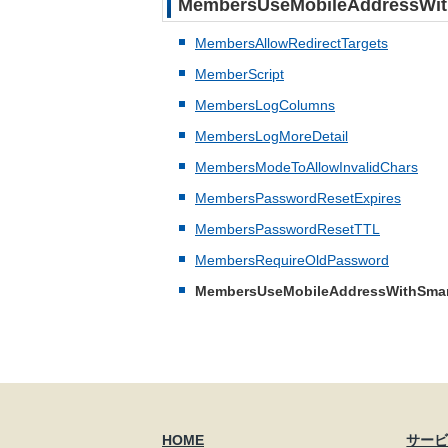
MembersUseMobileAddress
MembersAllowRedirectTargets
MemberScript
MembersLogColumns
MembersLogMoreDetail
MembersModeToAllowInvalidChars
MembersPasswordResetExpires
MembersPasswordResetTTL
MembersRequireOldPassword
MembersUseMobileAddressWithSma
HOME
サー