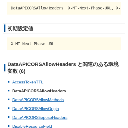
DataAPICORSAllowHeaders  X-MT-Next-Phase-URL, X-Som
初期設定値
X-MT-Next-Phase-URL
DataAPICORSAllowHeaders と関連のある環境
変数 (6)
AccessTokenTTL
DataAPICORSAllowHeaders
DataAPICORSAllowMethods
DataAPICORSAllowOrigin
DataAPICORSExposeHeaders
DisableResourceField