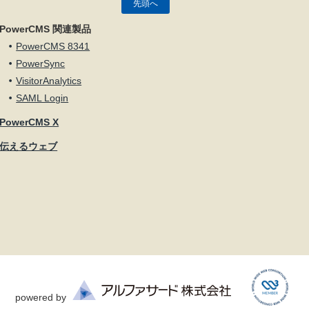
先頭へ
PowerCMS 関連製品
PowerCMS 8341
PowerSync
VisitorAnalytics
SAML Login
PowerCMS X
伝えるウェブ
powered by