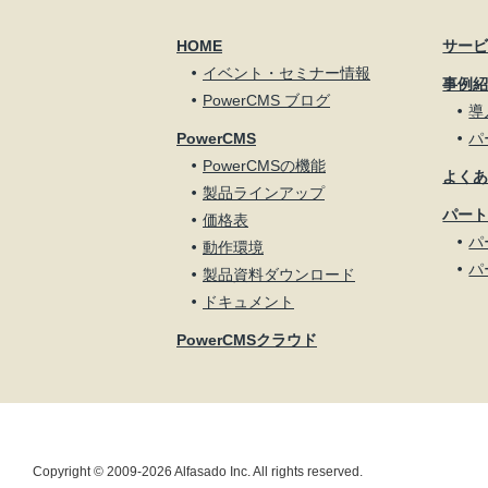
HOME
サー
イベント・セミナー情報
事例
PowerCMS ブログ
導
PowerCMS
パ
PowerCMSの機能
よく
製品ラインアップ
パー
価格表
パ
動作環境
パ
製品資料ダウンロード
ドキュメント
PowerCMSクラウド
Copyright © 2009-2026 Alfasado Inc. All rights reserved.