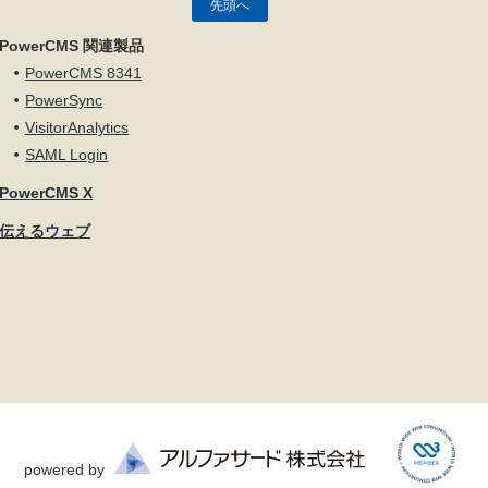
先頭へ
PowerCMS 関連製品
PowerCMS 8341
PowerSync
VisitorAnalytics
SAML Login
PowerCMS X
伝えるウェブ
powered by