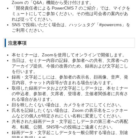
Zoom の「Q&A」機能から受け付けます。
「開発責任者による PowerCMS 7 のご紹介」では、マイクを
ミュートにしてご参加ください。その他は司会者の案内があ
れば従ってください。
SNS で投稿いただく場合は、ハッシュタグ「#powercms」を
ご利用ください。
注意事項
本セミナーは、Zoomを使用してオンラインで開催します。
当日は、セミナー内容の記録、参加者への共有、欠席者への
アーカイブ提供、今後の改善のため、録画および文字起こし
を行います。
録画・文字起こしには、参加者の表示名、顔画像、音声、発
言内容、チャット内容等が含まれる場合があります。
取得した録画データおよび文字起こしデータは、本セミナー
の申込者、参加者、欠席者、登壇者、主催者関係者に共有さ
れる場合があります。
顔を映したくない場合は、カメラをオフにしてください。
氏名を記録したくない場合は、Zoom の表示名をニックネー
ムなどの個人が特定されにくい名称に変更してください。
共有された録画データ・文字起こしデータの第三者への再配
布、転載、公開、SNS等への投稿はご遠慮ください。
録画データ・文字起こしデータを一般公開する場合は、別途