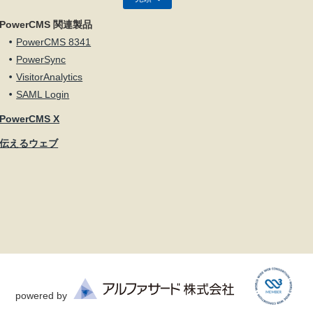
PowerCMS 関連製品
PowerCMS 8341
PowerSync
VisitorAnalytics
SAML Login
PowerCMS X
伝えるウェブ
powered by