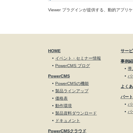
Viewer プラグインが提供する、動的アプリ
HOME
サー
イベント・セミナー情報
事例
PowerCMS ブログ
導
PowerCMS
パ
PowerCMSの機能
よく
製品ラインアップ
パー
価格表
パ
動作環境
パ
製品資料ダウンロード
ドキュメント
PowerCMSクラウド