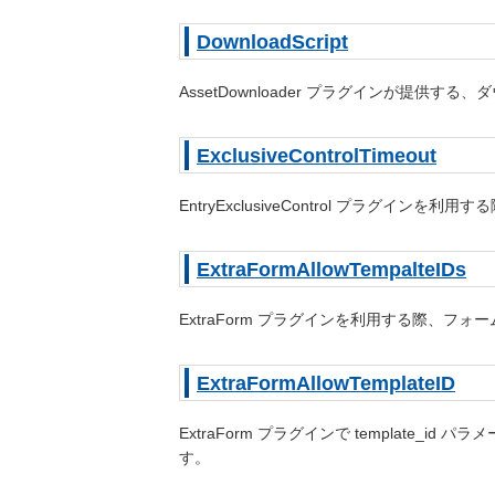
DownloadScript
AssetDownloader プラグインが提供す
ExclusiveControlTimeout
EntryExclusiveControl プラグイ
ExtraFormAllowTempalteIDs
ExtraForm プラグインを利用する際、フ
ExtraFormAllowTemplateID
ExtraForm プラグインで templat
す。