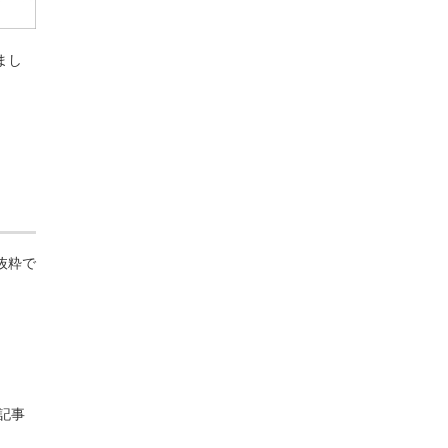
まし
抜粋で
記事