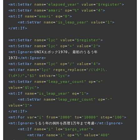
<mt:SetVar
name
=
"elapsed_year"
value
=
"$register"
>
<mt:SetVar
name
=
"amari"
op
=
"%"
value
=
"4"
>
<mt:If
name
=
"amari"
eq
=
"0"
>
<mt:SetVar
name
=
"is_leap_year"
value
=
"1"
>
</mt:If>
<mt:SetVar
name
=
"lyc"
value
=
"$register"
>
<mt:SetVar
name
=
"lyc"
op
=
"+"
value
=
"2"
>
<mt:Ignore>
UNIXエポック1970, 最初のうるう年
1972
</mt:Ignore>
<mt:SetVar
name
=
"lyc"
op
=
"/"
value
=
"4"
>
<mt:Var
name
=
"lyc"
regex_replace
=
"/(\d*)\.
(\d*)/"
,
"$1"
setvar
=
"lyc"
>
<mt:SetVar
name
=
"leap_year_count"
op
=
"+"
value
=
"$lyc"
>
<mt:If
name
=
"is_leap_year"
eq
=
"1"
>
<mt:SetVar
name
=
"leap_year_count"
op
=
"-"
value
=
"1"
>
</mt:If>
<mt:For
var
=
"i"
from
=
"2000"
to
=
"10000"
step
=
"100"
>
<mt:Ignore>
うるう年の例外を西暦1万年まで考慮
</mt:Ignore>
<mt:If
name
=
"i"
le
=
"$args_year"
>
<mt:Var
name
=
"i"
op
=
"%"
value
=
"400"