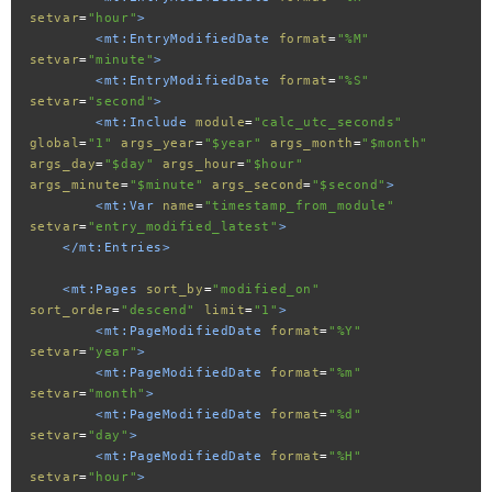
setvar
=
"hour"
>
<mt:EntryModifiedDate
format
=
"%M"
setvar
=
"minute"
>
<mt:EntryModifiedDate
format
=
"%S"
setvar
=
"second"
>
<mt:Include
module
=
"calc_utc_seconds"
global
=
"1"
args_year
=
"$year"
args_month
=
"$month"
args_day
=
"$day"
args_hour
=
"$hour"
args_minute
=
"$minute"
args_second
=
"$second"
>
<mt:Var
name
=
"timestamp_from_module"
setvar
=
"entry_modified_latest"
>
</mt:Entries>
<mt:Pages
sort_by
=
"modified_on"
sort_order
=
"descend"
limit
=
"1"
>
<mt:PageModifiedDate
format
=
"%Y"
setvar
=
"year"
>
<mt:PageModifiedDate
format
=
"%m"
setvar
=
"month"
>
<mt:PageModifiedDate
format
=
"%d"
setvar
=
"day"
>
<mt:PageModifiedDate
format
=
"%H"
setvar
=
"hour"
>