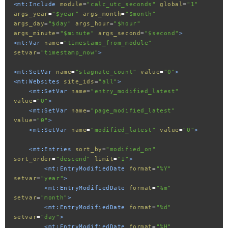
<mt:Include
module
=
"calc_utc_seconds"
global
=
"1"
args_year
=
"$year"
args_month
=
"$month"
args_day
=
"$day"
args_hour
=
"$hour"
args_minute
=
"$minute"
args_second
=
"$second"
>
<mt:Var
name
=
"timestamp_from_module"
setvar
=
"timestamp_now"
>
<mt:SetVar
name
=
"stagnate_count"
value
=
"0"
>
<mt:Websites
site_ids
=
"all"
>
<mt:SetVar
name
=
"entry_modified_latest"
value
=
"0"
>
<mt:SetVar
name
=
"page_modified_latest"
value
=
"0"
>
<mt:SetVar
name
=
"modified_latest"
value
=
"0"
>
<mt:Entries
sort_by
=
"modified_on"
sort_order
=
"descend"
limit
=
"1"
>
<mt:EntryModifiedDate
format
=
"%Y"
setvar
=
"year"
>
<mt:EntryModifiedDate
format
=
"%m"
setvar
=
"month"
>
<mt:EntryModifiedDate
format
=
"%d"
setvar
=
"day"
>
<mt:EntryModifiedDate
format
=
"%H"