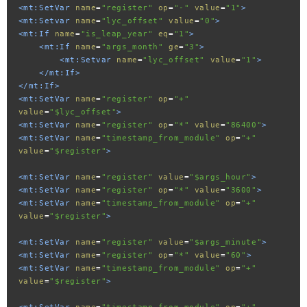
<mt:SetVar
name
=
"register"
op
=
"-"
value
=
"1"
>
<mt:Setvar
name
=
"lyc_offset"
value
=
"0"
>
<mt:If
name
=
"is_leap_year"
eq
=
"1"
>
<mt:If
name
=
"args_month"
ge
=
"3"
>
<mt:Setvar
name
=
"lyc_offset"
value
=
"1"
>
</mt:If>
</mt:If>
<mt:SetVar
name
=
"register"
op
=
"+"
value
=
"$lyc_offset"
>
<mt:SetVar
name
=
"register"
op
=
"*"
value
=
"86400"
>
<mt:SetVar
name
=
"timestamp_from_module"
op
=
"+"
value
=
"$register"
>
<mt:SetVar
name
=
"register"
value
=
"$args_hour"
>
<mt:SetVar
name
=
"register"
op
=
"*"
value
=
"3600"
>
<mt:SetVar
name
=
"timestamp_from_module"
op
=
"+"
value
=
"$register"
>
<mt:SetVar
name
=
"register"
value
=
"$args_minute"
>
<mt:SetVar
name
=
"register"
op
=
"*"
value
=
"60"
>
<mt:SetVar
name
=
"timestamp_from_module"
op
=
"+"
value
=
"$register"
>