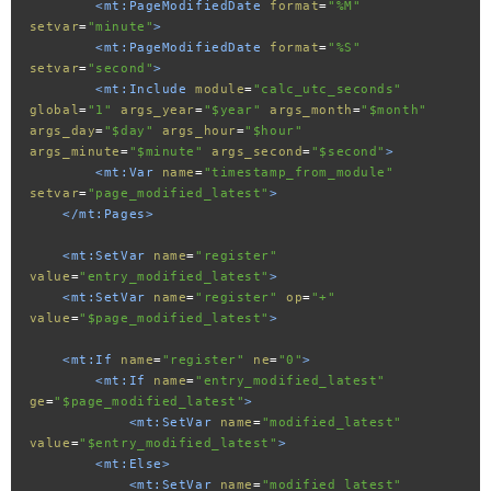
<mt:PageModifiedDate
format
=
"%M"
setvar
=
"minute"
>
<mt:PageModifiedDate
format
=
"%S"
setvar
=
"second"
>
<mt:Include
module
=
"calc_utc_seconds"
global
=
"1"
args_year
=
"$year"
args_month
=
"$month"
args_day
=
"$day"
args_hour
=
"$hour"
args_minute
=
"$minute"
args_second
=
"$second"
>
<mt:Var
name
=
"timestamp_from_module"
setvar
=
"page_modified_latest"
>
</mt:Pages>
<mt:SetVar
name
=
"register"
value
=
"entry_modified_latest"
>
<mt:SetVar
name
=
"register"
op
=
"+"
value
=
"$page_modified_latest"
>
<mt:If
name
=
"register"
ne
=
"0"
>
<mt:If
name
=
"entry_modified_latest"
ge
=
"$page_modified_latest"
>
<mt:SetVar
name
=
"modified_latest"
value
=
"$entry_modified_latest"
>
<mt:Else>
<mt:SetVar
name
=
"modified_latest"