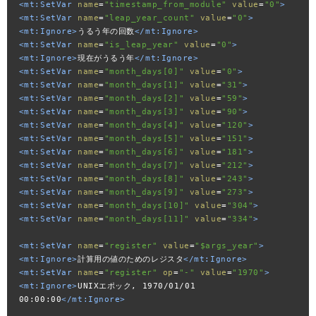
<mt:SetVar
name
=
"timestamp_from_module"
value
=
"0"
>
<mt:SetVar
name
=
"leap_year_count"
value
=
"0"
>
<mt:Ignore>
うるう年の回数
</mt:Ignore>
<mt:SetVar
name
=
"is_leap_year"
value
=
"0"
>
<mt:Ignore>
現在がうるう年
</mt:Ignore>
<mt:SetVar
name
=
"month_days[0]"
value
=
"0"
>
<mt:SetVar
name
=
"month_days[1]"
value
=
"31"
>
<mt:SetVar
name
=
"month_days[2]"
value
=
"59"
>
<mt:SetVar
name
=
"month_days[3]"
value
=
"90"
>
<mt:SetVar
name
=
"month_days[4]"
value
=
"120"
>
<mt:SetVar
name
=
"month_days[5]"
value
=
"151"
>
<mt:SetVar
name
=
"month_days[6]"
value
=
"181"
>
<mt:SetVar
name
=
"month_days[7]"
value
=
"212"
>
<mt:SetVar
name
=
"month_days[8]"
value
=
"243"
>
<mt:SetVar
name
=
"month_days[9]"
value
=
"273"
>
<mt:SetVar
name
=
"month_days[10]"
value
=
"304"
>
<mt:SetVar
name
=
"month_days[11]"
value
=
"334"
>
<mt:SetVar
name
=
"register"
value
=
"$args_year"
>
<mt:Ignore>
計算用の値のためのレジスタ
</mt:Ignore>
<mt:SetVar
name
=
"register"
op
=
"-"
value
=
"1970"
>
<mt:Ignore>
UNIXエポック, 1970/01/01 
00:00:00
</mt:Ignore>