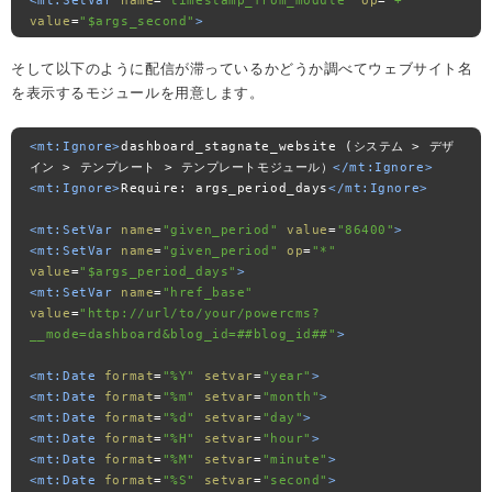
<mt:SetVar
name
=
"timestamp_from_module"
op
=
"+"
value
=
"$args_second"
>
そして以下のように配信が滞っているかどうか調べてウェブサイト名
を表示するモジュールを用意します。
<mt:Ignore>
dashboard_stagnate_website (システム > デザ
イン > テンプレート > テンプレートモジュール）
</mt:Ignore>
<mt:Ignore>
Require: args_period_days
</mt:Ignore>
<mt:SetVar
name
=
"given_period"
value
=
"86400"
>
<mt:SetVar
name
=
"given_period"
op
=
"*"
value
=
"$args_period_days"
>
<mt:SetVar
name
=
"href_base"
value
=
"http://url/to/your/powercms?
__mode=dashboard&blog_id=##blog_id##"
>
<mt:Date
format
=
"%Y"
setvar
=
"year"
>
<mt:Date
format
=
"%m"
setvar
=
"month"
>
<mt:Date
format
=
"%d"
setvar
=
"day"
>
<mt:Date
format
=
"%H"
setvar
=
"hour"
>
<mt:Date
format
=
"%M"
setvar
=
"minute"
>
<mt:Date
format
=
"%S"
setvar
=
"second"
>