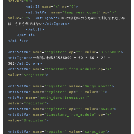
setvar
=
"x"
>
<mt:If
name
=
"x"
ne
=
"0"
>
<mt:SetVar
name
=
"leap_year_count"
op
=
"-"
value
=
"1"
>
<mt:Ignore>
100の倍数年のうち400で割り切れない年
は、うるう年ではない
</mt:Ignore>
</mt:If>
</mt:If>
</mt:For>
<mt:SetVar
name
=
"register"
op
=
"*"
value
=
"31536000"
>
<mt:Ignore>
一年間の秒数31536000 = 60 * 60 * 24 * 
365
</mt:Ignore>
<mt:SetVar
name
=
"timestamp_from_module"
op
=
"+"
value
=
"$register"
>
<mt:SetVar
name
=
"register"
value
=
"$args_month"
>
<mt:SetVar
name
=
"register"
op
=
"-"
value
=
"1"
>
<mt:Var
name
=
"month_days[$register]"
setvar
=
"register"
>
<mt:SetVar
name
=
"register"
op
=
"*"
value
=
"86400"
>
<mt:SetVar
name
=
"timestamp_from_module"
op
=
"+"
value
=
"$register"
>
<mt:SetVar
name
=
"register"
value
=
"$args_day"
>