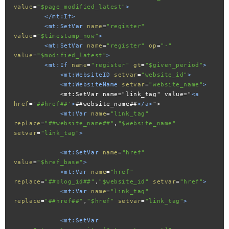
value
=
"$page_modified_latest"
>
</mt:If>
<mt:SetVar
name
=
"register"
value
=
"$timestamp_now"
>
<mt:SetVar
name
=
"register"
op
=
"-"
value
=
"$modified_latest"
>
<mt:If
name
=
"register"
gt
=
"$given_period"
>
<mt:WebsiteID
setvar
=
"website_id"
>
<mt:WebsiteName
setvar
=
"website_name"
>
            <mt:SetVar name="link_tag" value="
<a
href
=
'##href##'
>
##website_name##
</a>
">

<mt:Var
name
=
"link_tag"
replace
=
"##website_name##"
,
"$website_name"
setvar
=
"link_tag"
>
<mt:SetVar
name
=
"href"
value
=
"$href_base"
>
<mt:Var
name
=
"href"
replace
=
"##blog_id##"
,
"$website_id"
setvar
=
"href"
>
<mt:Var
name
=
"link_tag"
replace
=
"##href##"
,
"$href"
setvar
=
"link_tag"
>
<mt:SetVar