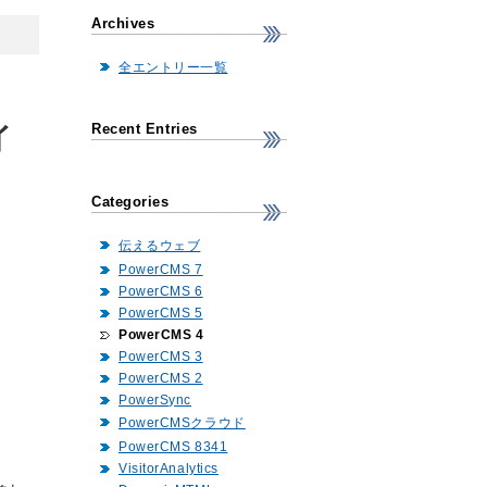
Archives
全エントリー一覧
Recent Entries
イ
Categories
伝えるウェブ
PowerCMS 7
PowerCMS 6
PowerCMS 5
PowerCMS 4
PowerCMS 3
PowerCMS 2
PowerSync
PowerCMSクラウド
PowerCMS 8341
VisitorAnalytics