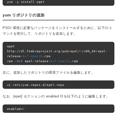
yum 
-
y install wget
yum リポジトリの追加
PSGI 環境に必要なパッケージをインストールするために、以下のコ
マンドを実行して、リポジトリを追加します。
wget 
http
://
dl
.
fedoraproject
.
org
/
pub
/
epel
/
6
/
x86_64
/
epel
-
release
-
6
-
7.noarch
.
rpm

rpm 
-
Uvh
 epel
-
release
-
6
-
7.noarch
.
rpm
次に、追加したリポジトリの環境ファイルを編集します。
vi 
/
etc
/
yum
.
repos
.
d
/
epel
.
repo
なお、[epel] セクションの enabled 行を以下のように編集します。
enabled
=
0