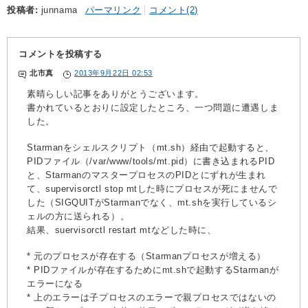
投稿者
junnama
パーマリンク
コメント(2)
コメントを投稿する
北市真
2013年9月22日 02:53
素晴らしい記事をありがとうございます。
書かれているとおりに設定したところ、一つ問題に遭遇しま
した。
Starmanをシェルスクリプト（mt.sh）経由で起動すると、
PIDファイル（/var/www/tools/mt.pid）に書き込まれるPID
と、StarmanのマスタープロセスのPIDとにずれが生まれ
て、supervisorctl stop mtした時にプロセスが死にませんで
した（SIGQUITがStarmanでなく、mt.shを実行しているシ
ェルの方に送られる）。
結果、suervisorctl restart mtなどした時に、
* 元のプロセスが存在する（Starmanプロセスが増える）
* PIDファイルが存在するためにmt.shで起動するStarmanが
エラーになる
* 上のエラーは子プロセスのエラーで親プロセスではないの