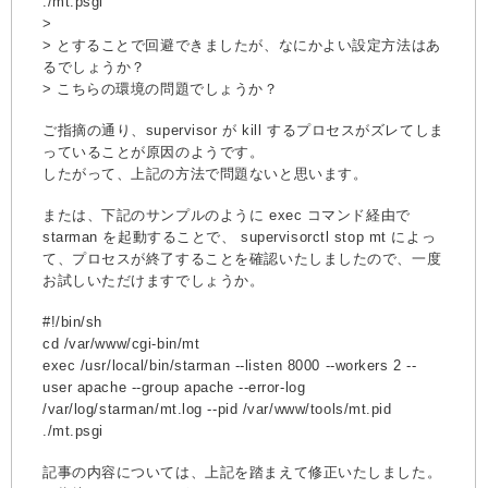
./mt.psgi"
>
> とすることで回避できましたが、なにかよい設定方法はあ
るでしょうか？
> こちらの環境の問題でしょうか？
ご指摘の通り、supervisor が kill するプロセスがズレてしま
っていることが原因のようです。
したがって、上記の方法で問題ないと思います。
または、下記のサンプルのように exec コマンド経由で
starman を起動することで、 supervisorctl stop mt によっ
て、プロセスが終了することを確認いたしましたので、一度
お試しいただけますでしょうか。
#!/bin/sh
cd /var/www/cgi-bin/mt
exec /usr/local/bin/starman --listen 8000 --workers 2 --
user apache --group apache --error-log
/var/log/starman/mt.log --pid /var/www/tools/mt.pid
./mt.psgi
記事の内容については、上記を踏まえて修正いたしました。