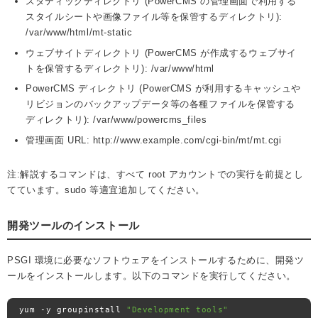
スタティックディレクトリ (PowerCMS の管理画面で利用する
スタイルシートや画像ファイル等を保管するディレクトリ):
/var/www/html/mt-static
ウェブサイトディレクトリ (PowerCMS が作成するウェブサイ
トを保管するディレクトリ): /var/www/html
PowerCMS ディレクトリ (PowerCMS が利用するキャッシュや
リビジョンのバックアップデータ等の各種ファイルを保管する
ディレクトリ): /var/www/powercms_files
管理画面 URL: http://www.example.com/cgi-bin/mt/mt.cgi
注:解説するコマンドは、すべて root アカウントでの実行を前提とし
てています。sudo 等適宜追加してください。
開発ツールのインストール
PSGI 環境に必要なソフトウェアをインストールするために、開発ツ
ールをインストールします。以下のコマンドを実行してください。
yum 
-
y groupinstall 
"Development tools"