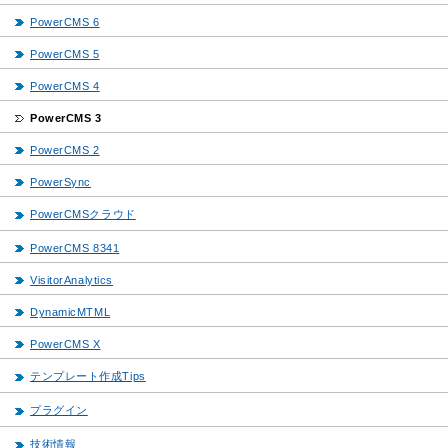
PowerCMS 6
PowerCMS 5
PowerCMS 4
PowerCMS 3
PowerCMS 2
PowerSync
PowerCMSクラウド
PowerCMS 8341
VisitorAnalytics
DynamicMTML
PowerCMS X
テンプレート作成Tips
プラグイン
技術情報