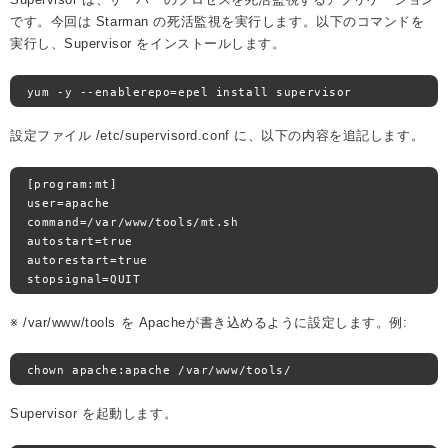
です。今回は Starman の死活監視を実行します。以下のコマンドを
実行し、Supervisor をインストールします。
yum 
-
y 
--
enablerepo
=
epel install supervisor
設定ファイル /etc/supervisord.conf に、以下の内容を追記します。
[
program
:
mt
]
user
=
apache

command
=/
var
/
www
/
tools
/
mt
.
sh

autostart
=
true

autorestart
=
true

stopsignal
=
QUIT
※ /var/www/tools を Apacheが書き込めるように設定します。例:
chown apache
:
apache 
/
var
/
www
/
tools
/
Supervisor を起動します。