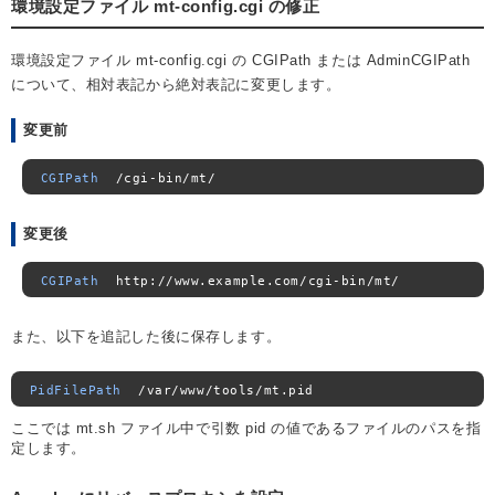
環境設定ファイル mt-config.cgi の修正
環境設定ファイル mt-config.cgi の CGIPath または AdminCGIPath
について、相対表記から絶対表記に変更します。
変更前
CGIPath
/
cgi
-
bin
/
mt
/
変更後
CGIPath
  http
://
www
.
example
.
com
/
cgi
-
bin
/
mt
/
また、以下を追記した後に保存します。
PidFilePath
/
var
/
www
/
tools
/
mt
.
pid
ここでは mt.sh ファイル中で引数 pid の値であるファイルのパスを指
定します。