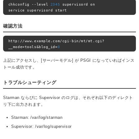
chkconfig 
--
level 
2345
 supervisord on

service supervisord start
確認方法
http
://
www
.
example
.
com
/
cgi
-
bin
/
mt
/
mt
.
cgi
?
__mode
=
tools
&
blog_id
=
0
上記にアクセスし、[サーバーモデル] が PSGI になっていればインス
トール成功です。
トラブルシューティング
Starman ならびに Supervisor のログは、それぞれ以下のディレクト
リ下に出力されます。
Starman: /var/log/starman
Supervisor: /var/log/supervisor