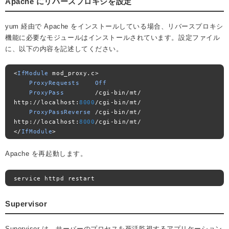
Apache にリバースプロキシを設定
yum 経由で Apache をインストールしている場合、リバースプロキシ
機能に必要なモジュールはインストールされています。設定ファイル
に、以下の内容を記述してください。
<
IfModule
 mod_proxy
.
c
>
ProxyRequests
Off
ProxyPass
/
cgi
-
bin
/
mt
/
http
://
localhost
:
8000
/
cgi
-
bin
/
mt
/
ProxyPassReverse
/
cgi
-
bin
/
mt
/
http
://
localhost
:
8000
/
cgi
-
bin
/
mt
/
</
IfModule
>
Apache を再起動します。
service httpd restart
Supervisor
Supervisor は、サーバーのプロセスを死活監視するアプリケーション