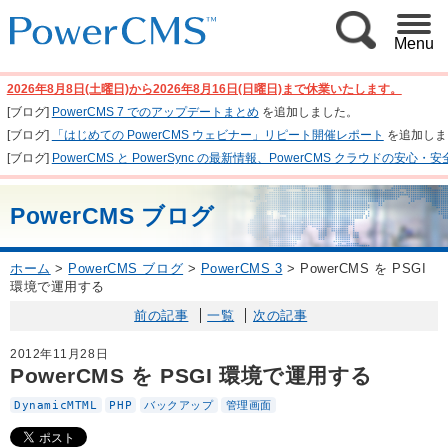
Menu
2026年8月8日(土曜日)から2026年8月16日(日曜日)まで休業いたします。
[ブログ]
PowerCMS 7 でのアップデートまとめ
を追加しました。
[ブログ]
「はじめての PowerCMS ウェビナー」リピート開催レポート
を追加しま
[ブログ]
PowerCMS と PowerSync の最新情報、PowerCMS クラウド
PowerCMS ブログ
ホーム
>
PowerCMS ブログ
>
PowerCMS 3
>
PowerCMS を PSGI
環境で運用する
前の記事
一覧
次の記事
2012年11月28日
PowerCMS を PSGI 環境で運用する
DynamicMTML
PHP
バックアップ
管理画面