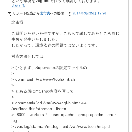
という環境をVagrantで作って確認しております。
返信する
サポート担当
から
北市真
への返信
2014年3月25日 12:26
北市様
ご質問いただいた件ですが、こちらで試してみたところ同じ
事象が発生いたしました。
したがって、環境依存の問題ではないようです。
対応方法としては、
> ひとまず、Supervisorの設定ファイルの
>
> command=/var/www/tools/mt.sh
>
> とある所にmt.shの内容を写して
>
> command="cd /var/www/cgi-bin/mt &&
/usr/local/bin/starman --listen
> :8000 --workers 2 --user apache --group apache --error-
log
> /var/log/starman/mt.log --pid /var/www/tools/mt.pid