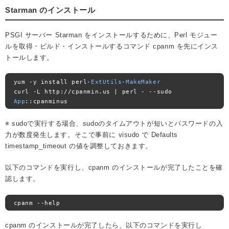
Starman のインストール
PSGI サーバー Starman をインストールするために、Perl モジュー
ルを取得・ビルド・インストールするコマンド cpanm を先にインス
トールします。
yum 
-
y install perl
-
ExtUtils
-
MakeMaker
curl 
-
L http
://
cpanmin
.
us 
|
 perl 
-
--
sudo 
App
::
cpanminus
※ sudoで実行する場合、sudoのタイムアウトが短いとパスワードの入
力が数度発生します。そこで事前に visudo で Defaults
timestamp_timeout の値を調整しておきます。
以下のコマンドを実行し、cpanm のインストールが完了したことを確
認します。
cpanm 
--
help
cpanm のインストールが完了したら、以下のコマンドを実行し