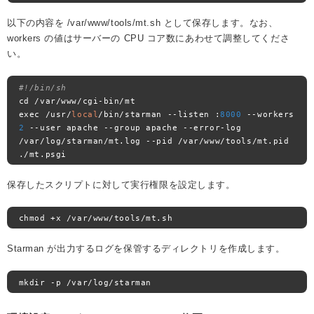
以下の内容を /var/www/tools/mt.sh として保存します。なお、
workers の値はサーバーの CPU コア数にあわせて調整してくださ
い。
#!/bin/sh
cd 
/
var
/
www
/
cgi
-
bin
/
mt

exec 
/
usr
/
local
/
bin
/
starman 
--
listen 
:
8000
--
workers 
2
--
user apache 
--
group apache 
--
error
-
log 
/
var
/
log
/
starman
/
mt
.
log 
--
pid 
/
var
/
www
/
tools
/
mt
.
pid 
./
mt
.
psgi
保存したスクリプトに対して実行権限を設定します。
chmod 
+
x 
/
var
/
www
/
tools
/
mt
.
sh
Starman が出力するログを保管するディレクトリを作成します。
mkdir 
-
p 
/
var
/
log
/
starman