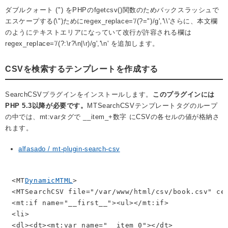
ダブルクォート (") をPHPのfgetcsv()関数のためバックスラッシュで
エスケープする(\")ためにregex_replace='/(?=")/g','\\'さらに、本文欄
のようにテキストエリアになっていて改行が許容される欄は
regex_replace='/(?:\r?\n|\r)/g','\n' を追加します。
CSVを検索するテンプレートを作成する
SearchCSVプラグインをインストールします。
このプラグインには
PHP 5.3以降が必要です。
MTSearchCSVテンプレートタグのループ
の中では、mt:varタグで __item_+数字 にCSVの各セルの値が格納さ
れます。
alfasado / mt-plugin-search-csv
<MT
DynamicMTML
>

<MTSearchCSV file="/var/www/html/csv/book.csv" ce
<mt:if name="__first__"><ul></mt:if>

<li>

<dl><dt><mt:var name="__item_0"></dt>
