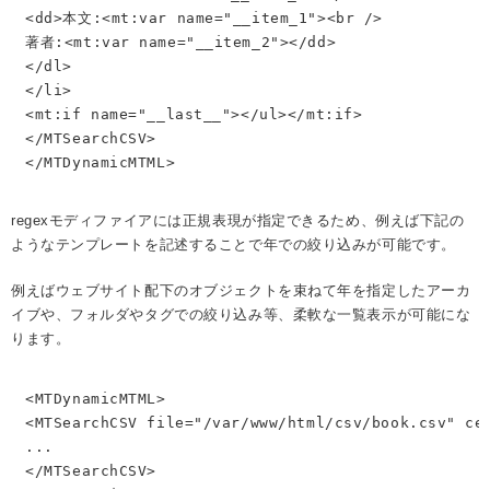
<dd>本文:<mt:var name="__item_1"><br />

著者:<mt:var name="__item_2"></dd>

</dl>

</li>

<mt:if name="__last__"></ul></mt:if>

</MTSearchCSV>

</MTDynamicMTML>
regexモディファイアには正規表現が指定できるため、例えば下記の
ようなテンプレートを記述することで年での絞り込みが可能です。
例えばウェブサイト配下のオブジェクトを束ねて年を指定したアーカ
イブや、フォルダやタグでの絞り込み等、柔軟な一覧表示が可能にな
ります。
<MTDynamicMTML>

<MTSearchCSV file="/var/www/html/csv/book.csv" cel
...

</MTSearchCSV>
