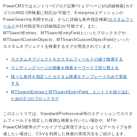
PowerCMSではエントリー(ブログ記事/ウェブページ)の詳細検索(カテ
ゴリのAND OR検索に対応)が可能で、Enterpriseエディションの
PowerSearchを利用すれば、さらに詳細な条件指定検索(
カスタムフィ
ールド
や日付指定等の詳細指定)が可能です。また、
MTSearchEntries、MTSearchEntryFieldといったブロックタグや、
MTSearchCustomObjects、MTSearchCustomObjectFieldといった
カスタムオブジェクトを検索するタグが用意されています。
カスタムオブジェクトをカスタムフィールドの値で検索する
ランディングページの画像を検索キーワードで切り替える
様々な条件を指定したカスタム検索をテンプレートのみで実装
する
MTSearchEntriesとMTSearchEntryField、エントリを絞り込む
ための2つのブロックタグ
このエントリでは、Standard/Professional等のエディションでカスタ
ムフィールドを指定した複雑な検索を行いたい場合や、MTや
PowerCMS標準のアーカイブでは実現できないようなアーカイブを作
成したい場合に、CSVを利用した検索の実現方法をご紹介します。