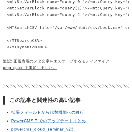
<mt:SetVarBlock name="query[0]">/<mt:Query key="q"
<mt:SetVarBlock name="query[1]">/<mt:Query key="q"
<mt:SetVarBlock name="query[2]">/<mt:Query key="q"
<MTSearchCSV file="/var/www/html/csv/book.csv" cel
...

</MTSearchCSV>

</MTDynamicMTML>
追記: 正規表現のメタ文字をエスケープするモディファイア
preg_quote を追加しました。
この記事と関連性の高い記事
拡張フィールドから代替機能への移行
PowerCMS 7 でのアップデートまとめ
powercms_cloud_seminar_v23