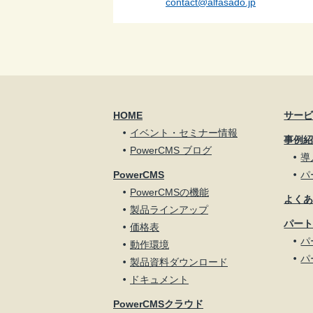
contact@alfasado.jp
HOME
サー
イベント・セミナー情報
事例
PowerCMS ブログ
導
PowerCMS
パ
PowerCMSの機能
よく
製品ラインアップ
パー
価格表
パ
動作環境
パ
製品資料ダウンロード
ドキュメント
PowerCMSクラウド