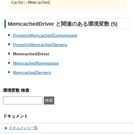
Cache::Memcached
MemcachedDriver と関連のある環境変数 (5)
DynamicMemcachedCompressed
DynamicMemcachedServers
MemcachedDriver
MemcachedNamespace
MemcachedServers
環境変数 検索
ドキュメント
ドキュメント一覧