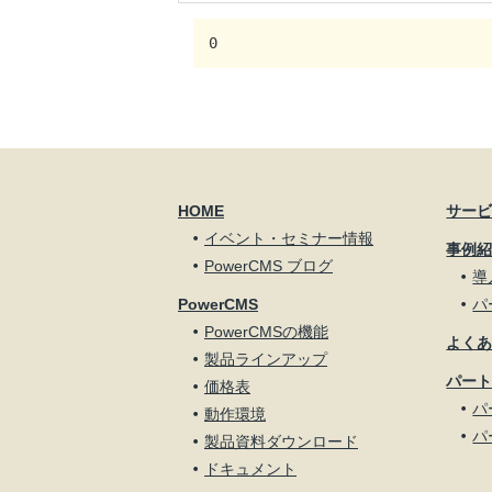
0
HOME
サー
イベント・セミナー情報
事例
PowerCMS ブログ
導
PowerCMS
パ
PowerCMSの機能
よく
製品ラインアップ
パー
価格表
パ
動作環境
パ
製品資料ダウンロード
ドキュメント