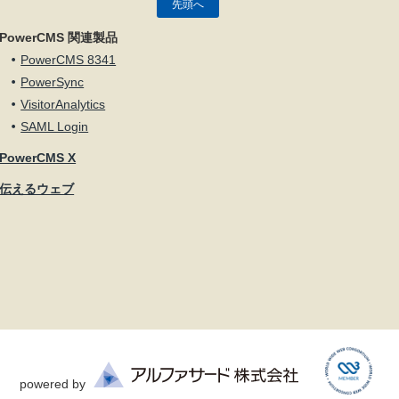
先頭へ
PowerCMS 関連製品
PowerCMS 8341
PowerSync
VisitorAnalytics
SAML Login
PowerCMS X
伝えるウェブ
powered by