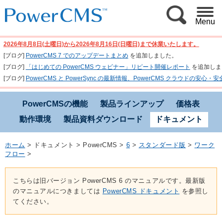
Menu
2026年8月8日(土曜日)から2026年8月16日(日曜日)まで休業いたします。
[ブログ]
PowerCMS 7 でのアップデートまとめ
を追加しました。
[ブログ]
「はじめての PowerCMS ウェビナー」リピート開催レポート
を追加しま
[ブログ]
PowerCMS と PowerSync の最新情報、PowerCMS クラウド
PowerCMSの機能
製品ラインアップ
価格表
動作環境
製品資料ダウンロード
ドキュメント
ホーム
>
ドキュメント
>
PowerCMS
>
6
>
スタンダード版
>
ワーク
フロー
>
こちらは旧バージョン PowerCMS 6 のマニュアルです。最新版
のマニュアルにつきましては
PowerCMS ドキュメント
を参照し
てください。