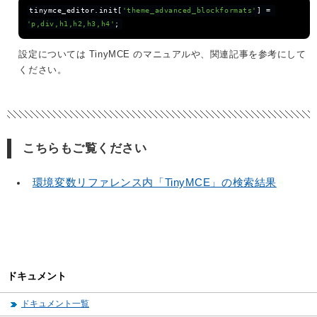
tinymce_editor
.
init
[
'theme_advanced_blockformats'
]
=
'p,div,h1,h2,h3,h4'
;
設定については TinyMCE のマニュアルや、関連記事を参考にして
ください。
こちらもご覧ください
環境変数リファレンス内「TinyMCE」の検索結果
ドキュメント
ドキュメント一覧