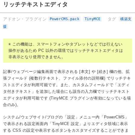
リッチテキストエディタ
アドオン・プラグイン
タグ
PowerCMS.pack
TinyMCE
構築支
援
※ この機能は、スマートフォンやタブレットなどでは行えない
操作があるため PC 以外の環境ではリッチテキストエディタは
非表示となり使用できません。
記事/ウェブページ編集画面で表示される [本文] や [続き] 欄の他、拡
張フィールド (複数行テキスト、ファイル添付の説明欄) でリッチテキ
ストエディタが利用可能です。また、カスタムフィールドで「エディ
タ付きテキスト」を追加した場合にも該当の入力欄でリッチテキスト
エディタが利用可能です (TinyMCE プラグインが有効になっている場
合のみ)。
システム/ウェブサイト/ブログの「設定」メニュー内「PowerCMS」
で表示される設定画面内「TinyMCE 設定」よりエディタ領域に表示
する CSS の設定や表示するボタンをカスタマイズすることができま