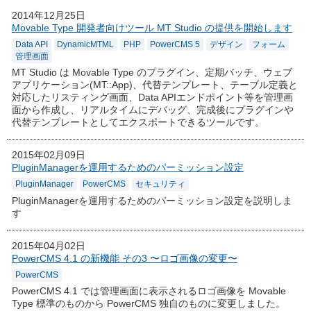
2014年12月25日
Movable Type 開発者向けツール MT Studio の提供を開始します
Data API
DynamicMTML
PHP
PowerCMS 5
デザイン
フォーム
管理画面
MT Studio は Movable Type のプラグイン、定期バッチ、ウェブ
アプリケーション(MT::App)、代替テンプレート、テーブル定義と
対応したリスティング画面、Data APIエンドポイント等を管理画
面から作成し、リアルタイムにデバッグ、完成後にプラグインや
代替テンプレートとしてエクスポートできるツールです。
2015年02月09日
PluginManagerを運用するためのパーミッション設定
PluginManager
PowerCMS
セキュリティ
PluginManagerを運用するためのパーミッション設定を説明しま
す
2015年04月02日
PowerCMS 4.1 の新機能 その3 〜ロゴ画像の変更〜
PowerCMS
PowerCMS 4.1 では管理画面に表示されるロゴ画像を Movable
Type 標準のものから PowerCMS 独自のものに変更しました。