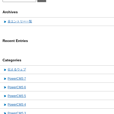
Archives
全エントリー一覧
Recent Entries
Categories
伝えるウェブ
PowerCMS 7
PowerCMS 6
PowerCMS 5
PowerCMS 4
PowerCMS 3