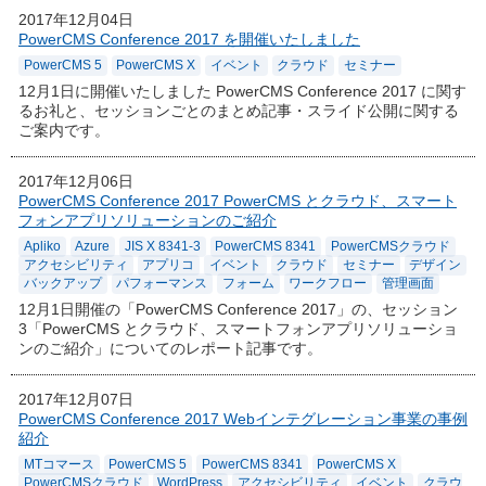
2017年12月04日
PowerCMS Conference 2017 を開催いたしました
PowerCMS 5
PowerCMS X
イベント
クラウド
セミナー
12月1日に開催いたしました PowerCMS Conference 2017 に関す
るお礼と、セッションごとのまとめ記事・スライド公開に関する
ご案内です。
2017年12月06日
PowerCMS Conference 2017 PowerCMS とクラウド、スマート
フォンアプリソリューションのご紹介
Apliko
Azure
JIS X 8341-3
PowerCMS 8341
PowerCMSクラウド
アクセシビリティ
アプリコ
イベント
クラウド
セミナー
デザイン
バックアップ
パフォーマンス
フォーム
ワークフロー
管理画面
12月1日開催の「PowerCMS Conference 2017」の、セッション
3「PowerCMS とクラウド、スマートフォンアプリソリューショ
ンのご紹介」についてのレポート記事です。
2017年12月07日
PowerCMS Conference 2017 Webインテグレーション事業の事例
紹介
MTコマース
PowerCMS 5
PowerCMS 8341
PowerCMS X
PowerCMSクラウド
WordPress
アクセシビリティ
イベント
クラウ