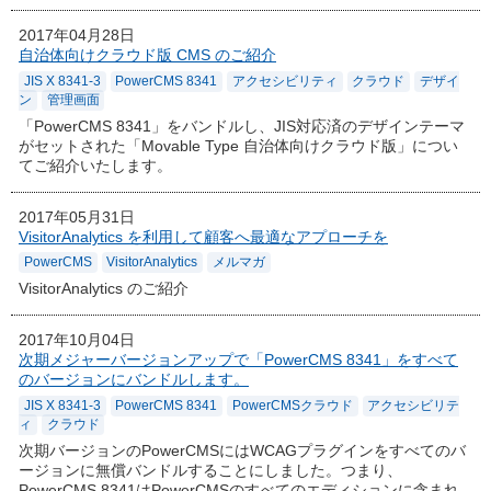
2017年04月28日
自治体向けクラウド版 CMS のご紹介
JIS X 8341-3
PowerCMS 8341
アクセシビリティ
クラウド
デザイ
ン
管理画面
「PowerCMS 8341」をバンドルし、JIS対応済のデザインテーマ
がセットされた「Movable Type 自治体向けクラウド版」につい
てご紹介いたします。
2017年05月31日
VisitorAnalytics を利用して顧客へ最適なアプローチを
PowerCMS
VisitorAnalytics
メルマガ
VisitorAnalytics のご紹介
2017年10月04日
次期メジャーバージョンアップで「PowerCMS 8341」をすべて
のバージョンにバンドルします。
JIS X 8341-3
PowerCMS 8341
PowerCMSクラウド
アクセシビリテ
ィ
クラウド
次期バージョンのPowerCMSにはWCAGプラグインをすべてのバ
ージョンに無償バンドルすることにしました。つまり、
PowerCMS 8341はPowerCMSのすべてのエディションに含まれ