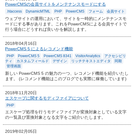
PowerCMSの会員サイトをメンテナンスモードにする
.htaccess
DynamicMTML
PHP
PowerCMS
フォーム
会員サイト
ウェブサイトの運用において、サイトを一時的にメンテナンスモ
ードにする事があります。これをPowerCMSによる会員サイトで
行う場合にどうすれば良いかを解説します。
2018年04月16日
PowerCMS 5 によるレコメンド機能
PHP
PowerCMS 5
PowerCMS 8341
VisitorAnalytics
アクセシビリ
ティ
カスタムフィールド
デザイン
リッチテキストエディタ
同期
管理画面
新しい PowerCMS 5 の魅力の一つ、レコメンド機能を紹介いたし
ます。 (レコメンド機能はこのブログでも実際に稼働しています)
2018年11月20日
エスケープに関するモディファイアについて
PHP
エスケープ処理を行うモディファイアが変換対象としている文字
の一覧及び置換対象となる文字をご紹介いたします。
2019年02月05日