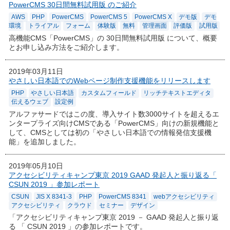
PowerCMS 30日間無料試用版 のご紹介
AWS
PHP
PowerCMS
PowerCMS 5
PowerCMS X
デモ版
デモ
環境
トライアル
フォーム
体験版
無料
管理画面
評価版
試用版
高機能CMS「PowerCMS」の 30日間無料試用版 について、概要
とお申し込み方法をご紹介します。
2019年03月11日
やさしい日本語でのWebページ制作支援機能をリリースします
PHP
やさしい日本語
カスタムフィールド
リッチテキストエディタ
伝えるウェブ
設定例
アルファサードではこの度、導入サイト数3000サイトを超えるエ
ンタープライズ向けCMSである「PowerCMS」向けの新規機能と
して、CMSとしては初の「やさしい日本語での情報発信支援機
能」を追加しました。
2019年05月10日
アクセシビリティキャンプ東京 2019 GAAD 発起人と振り返る「
CSUN 2019 」参加レポート
CSUN
JIS X 8341-3
PHP
PowerCMS 8341
webアクセシビリティ
アクセシビリティ
クラウド
セミナー
デザイン
「アクセシビリティキャンプ東京 2019 － GAAD 発起人と振り返
る 「 CSUN 2019 」の参加レポートです。