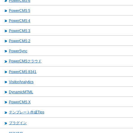
PowerCMS 6
PowerCMS 5
PowerCMS 4
PowerCMS 3
PowerCMS 2
PowerSync
PowerCMSクラウド
PowerCMS 8341
VisitorAnalytics
DynamicMTML
PowerCMS X
テンプレート作成Tips
プラグイン